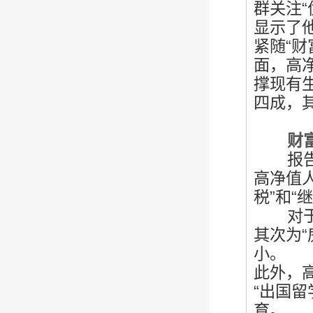
群关注
显示了
紧随“财
面，高
撑现有
四成，
财富“
报告还
高净值
税”和“
对于财
其次为“
小。
此外，
“出国留
育。