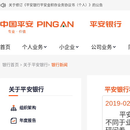
关于修订《平安银行平安金积存业务协议书（个人）》的公告
关于修订《平安银行代理个人客户贵金属交易协议书》的公告
关于2021年劳动节期间代理贵金属业务风险提示的通知
关于我行聚金宝交易软件升级更新的通知
首页
个人业务
小企业
公司业务
关于加强代理贵金属业务风险防范的提示
关于2020年端午节期间上金所代理业务调整合约保证金比例和涨跌幅度限制的
银行首页
关于平安银行
银行新闻
>
>
关于进一步加强代理贵金属业务风险防范的提示
关于加强代理贵金属业务风险防范的提示
平安银行
关于平安银行
关于平安银行电子版信用卡更名为平安银行数字信用卡的公告
关于调整存量首套住房贷款利率的公告
2019-02
组织架构
平安银
年度报告
不同于