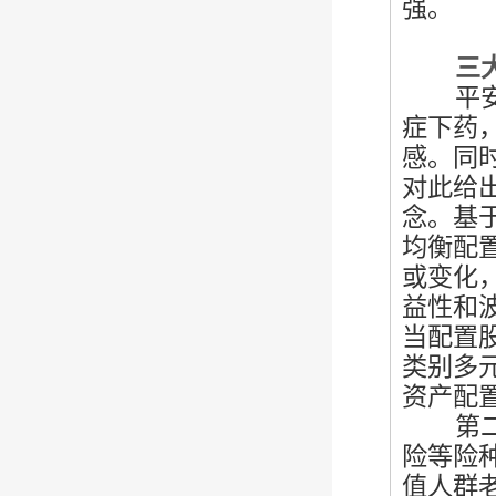
强。
三大建
平安银
症下药
感。同
对此给
念。基
均衡配
或变化
益性和
当配置
类别多
资产配
第二是
险等险
值人群