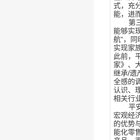
式，充
能，进而
第三，
能够实
航”，
实现家
此前，
家》、
继承
/
全感的
认识、
相关行
平安银
宏观经
的优势
能化零