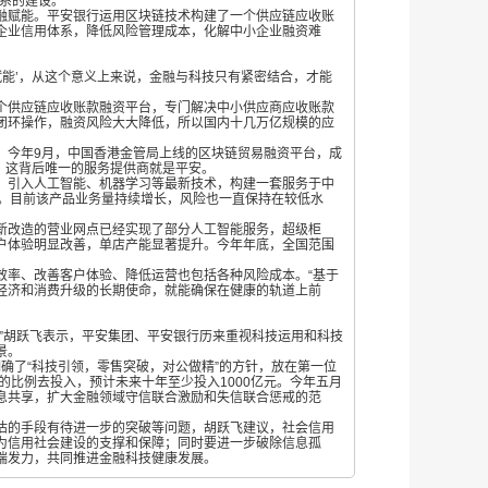
系的建设。
赋能。平安银行运用区块链技术构建了一个供应链应收账
企业信用体系，降低风险管理成本，化解中小企业融资难
能’，从这个意义上来说，金融与科技只有紧密结合，才能
供应链应收账款融资平台，专门解决中小供应商应收账款
闭环操作，融资风险大大降低，所以国内十几万亿规模的应
。今年
9月，中国香港金管局上线的区块链贸易融资平台，成
，这背后唯一的服务提供商就是平安。
引入人工智能、机器学习等最新技术，构建一套服务于中
化。目前该产品业务量持续增长，风险也一直保持在较低水
改造的营业网点已经实现了部分人工智能服务，超级柜
户体验明显改善，单店产能显著提升。今年年底，全国范围
率、改善客户体验、降低运营也包括各种风险成本。“基于
经济和消费升级的长期使命，就能确保在健康的轨道上前
胡跃飞表示，平安集团、平安银行历来重视科技运用和科技
景。
也明确了“科技引领，零售突破，对公做精”的方针，放在第一位
的比例去投入，预计未来十年至少投入1000亿元。今年五月
息共享，扩大金融领域守信联合激励和失信联合惩戒的范
的手段有待进一步的突破等问题，胡跃飞建议，社会信用
为信用社会建设的支撑和保障；同时要进一步破除信息孤
端发力，共同推进金融科技健康发展。