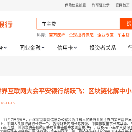
保险信息披露
许可证公示
官网首页
搜
热搜：
百万医疗
全球出行保障
企业专区
车主贷
务
同业金融
信用卡
投资者关系
跌幅度限制的通知
世界互联网大会平安银行胡跃飞：区块链化解中小
18-11-15
11月
7日至9日，由国家互联网信息办公室和浙江省人民政府共同主办的第五届世
上，中国人民银行副行长范一飞、香港财政司司长陈茂波、中国银联董事长葛华勇、
EO陈生强、世界银行金融和创新局首席金融专家埃里克·费仁，以及2017年图灵奖得