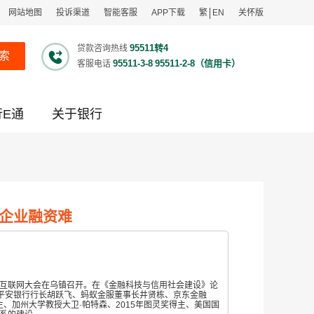
网站地图
投诉渠道
智能客服
APP下载
繁
EN
关怀版
95511转4
贷款咨询热线
索
95511-3-8
95511-2-8（信用卡）
客服电话
行E通
关于银行
企业融资难
界互联网大会在乌镇召开。在《金融科技与信用社会建设》论
平安银行行长胡跃飞、蚂蚁金服董事长井贤栋、京东金融
主、加州大学教授大卫·帕特森、2015年图灵奖得主、美国国