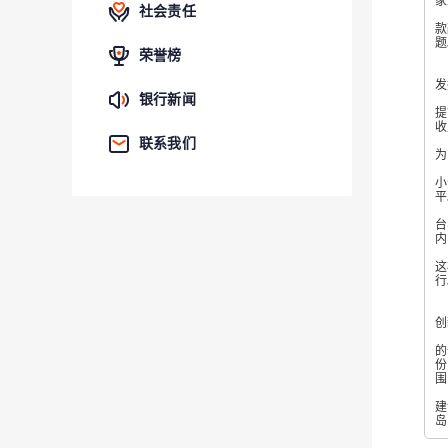
家
社会责任
平
款
题
荣誉榜
胡
发
银行新闻
结
提
收
平
联系我们
为
此
小
平
谈
台
内
胡
这
行
“
创
据
的
份
围
针
建
岛