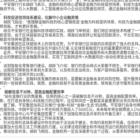
工程院院士威特菲尔德·迪菲等业界大咖济济一堂，纵论金融科技如何促进社会信用体
安银行行长胡跃飞表示，金融科技的核心逻辑是金融为科技提供场景，科技为金融
融资平台，引入大数据、人工智能推出中小企业征信数据信用贷，通过金融科技完善
。
科技促进信用体系建设，化解中小企业融资难
跃飞指出：“我理解金融科技的核心逻辑就是‘金融为科技提供场景，科技为金融赋
挥效能，才有更好发展。”
合平安银行在金融科技领域的实践，胡跃飞举例说：我们用区块链技术构建了一个
前变现，由于区块链能验证贸易真实性、溯源应收款转让和监控回款清分，平台实现
账款市场将有望激活。
安集团在区块链技术上的领先优势，为平安银行区块链的应用提供了强大的支持
中国香港政府主导的首批旨在升级9万亿美 元全球贸易融资行业的最重要的项目之一
外，平安银行中小企业征信数据信用贷集成综合金融服务和大数据资源整合能力，
企业的数据征信金融服务体系，实现了互联网进件
+大数据风控+自动化审批全线上
。
到智能化零售银行建设，胡跃飞介绍：银行的营业网点大家都不陌生，平安银行新
、远程投顾等新技术来到大家身边，以及柜员走出柜台，为客户提供贴身服务，使客
的智能化门店将开到
100家。
跃飞指出：金融科技发展的根本目的，是要解决金融本身的风险控制、提升服务效
样的一些探索和实践，我想，金融科技就不会背离金融本质，就有能力坚守服务实体
。”
破解信息不对称，提高金融配置效率
站在金融行业的角度看，信用的核心之一是破解信息不对称，提高金融配置效率。”
新，在打造自身核心科技能力的过程中，征信和风控一直都是其最重要的业务应用场
了解，平安集团当前正在推行“金融
+科技”“金融+生态”的战略。平安银行自身
也是科技。中国平安过去十年在科技方面投入了500亿元，未来每年将会按照收入1%
，国家信息中心与平安集团签署了《关于加强信用信息共享的合作备忘录》，通过信
，推动社会信用体系建设工作纵深发展。
对信用社会体系建设中存在的由于法治尚不健全，市场约束机制不完善，信用评估
设要加大信用立法工作推进的力度，以法律法规的健全和市场经济运行机制的完善作
，推动信息共享。胡跃飞相信，金融机构一定会深度参与这个过程，从需求和供给两