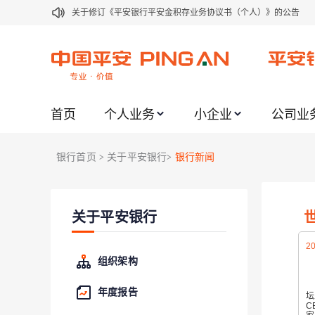
关于修订《平安银行平安金积存业务协议书（个人）》的公告
关于修订《平安银行代理个人客户贵金属交易协议书》的公告
关于2021年劳动节期间代理贵金属业务风险提示的通知
关于我行聚金宝交易软件升级更新的通知
首页
个人业务
小企业
公司业
关于加强代理贵金属业务风险防范的提示
关于2020年端午节期间上金所代理业务调整合约保证金比例和涨
银行首页
关于平安银行
银行新闻
>
>
关于进一步加强代理贵金属业务风险防范的提示
关于加强代理贵金属业务风险防范的提示
关于平安银行
关于平安银行电子版信用卡更名为平安银行数字信用卡的公告
关于调整存量首套住房贷款利率的公告
20
组织架构
年度报告
坛
C