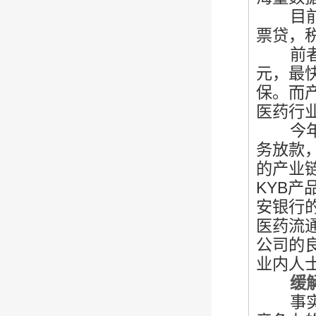
目前
票贷，
前者面
元，最
保。而
医药行
今
务放款
的产业
KYB
安银行
医药流
公司的
业内人
缓解中
事实