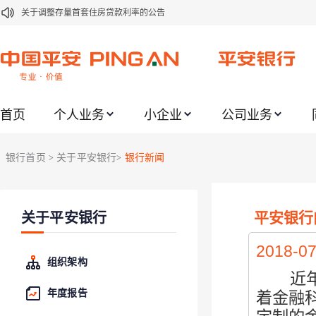
关于修订《平安银行平安金积存业务协议书（个人）》的公告
关于修订《平安银行代理个人客户贵金属交易协议书》的公告
关于2021年劳动节期间代理贵金属业务风险提示的通知
关于我行聚金宝交易软件升级更新的通知
首页
个人业务
小企业
公司业务
关于加强代理贵金属业务风险防范的提示
关于2020年端午节期间上金所代理业务调整合约保证金比例和涨跌幅度限制的
银行首页
关于平安银行
银行新闻
>
>
关于进一步加强代理贵金属业务风险防范的提示
关于加强代理贵金属业务风险防范的提示
平安银行
关于平安银行
关于平安银行电子版信用卡更名为平安银行数字信用卡的公告
2018-07
组织架构
近年来
年度报告
着金融