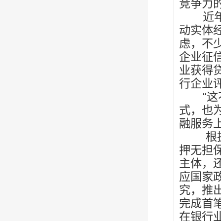
竞争力
近年来
动实体
虑，不
企业征
业获得
行企业
“这不
式，也
融服务
根据平
押无担
主体，
应国家政
究，推出
完成首
在银行