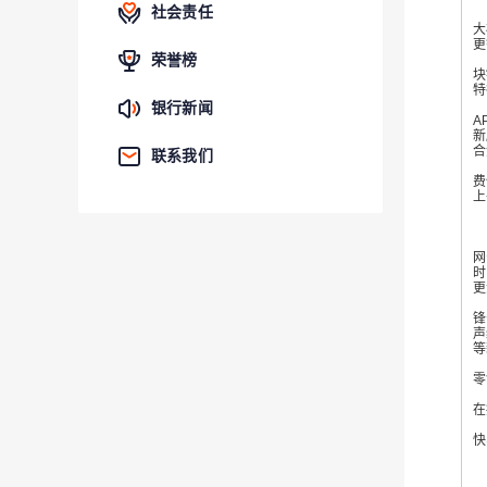
社会责任
大
更
荣誉榜
2
块
特
线
银行新闻
A
新
合
联系我们
线
费
上
平
在
网
时
更
接
锋
声
等
零
不
在
平
快
通
蔡