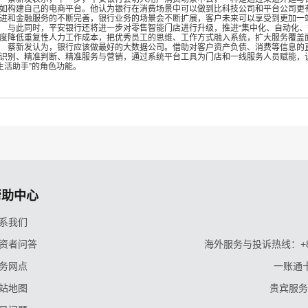
如构建自己的电商平台。他认为银行在消费场景中可以做到比科技公司和平台公司更
进和金融服务的不断完善，银行业务的场景会不断扩展，客户未来可以享受到更加一
此同时，平安银行还将进一步对零售智能门店进行升级，推进“集中化、自动化、智
度降低重复性人力工作成本，把优秀员工的思维、工作方式融入系统，扩大服务覆盖
新发认为，银行应该做最好的大数据公司。借助对客户资产负债、消费等信息的直
识别、精准判断、精准服务与营销，通过系统平台工具为门店和一线服务人员赋能，
生活助手”的角色功能。
帮助中心
系我们
资者问答
海外服务与投诉热线：+86-9
务网点
一账通卡
站地图
贵宾服务与