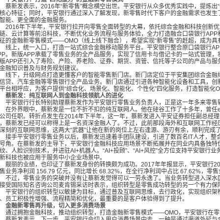
蔡新发表示，
2016年“新零售”概念横空出世。平安银行从众多优秀实践中，提炼
核心特征；同时，平安银行通过深入了解发现，新零售时代下客户的金融需求也发生
智能、更全面的金融服务。
016年下半年，平安银行拉开向零售全面转型的大幕，依托综合金融和科技创新优
链、云计算等前沿科技，不断优化业务流程与服务体验，全力打造融合口袋银行
AP
征的金融新零售模式——OMO（线上线下融合），希望实现“新零售”的赶超，成为具
上，统一入口，打造一站式综合金融移动服务平台。平安银行整合原口袋银行
A
PP。新版APP承载了零售业务的全产品服务，实现了信用卡与借记卡的一站式管理
版APP还引入了寿险、产险、养老险、证券、期货、资管、信托等子公司的产品与服
金融知识普及与财务规划建议。
下，升级网点打造更懂客户的智能零售新门店。新门店定位于平安集团综合金融线
信贷、汽车金融等零售银行全产品业务。新门店通过引进各种智能化设备和工具，创
平台相呼应，为客户提供“综合化、场景化、智能化、个性化”四化服务，打造智能化
蔡新发：纯互联网人到金融科技领航人的进化
安银行行长特别助理蔡新发作为平安银行零售业务负责人，正是这一年多来零售
外界眼中，蔡新发是一位不折不扣的纯互联网人。他在硅谷工作了十多年，曾任
公司任职。转折点发生在2014年下半年，这一年，蔡新发进入平安证券担任副总经理
，蔡新发已经可以称得上是一名资深金融人了。不过，此前那段海外和互联网工作经
深刻的互联网思维，这两大“武器”让他在新的岗位上左右逢源、游刃有余，顺利完成
手平安银行零售业务以后，蔡新发迅速着手团队建设，引进了数百名
IT人才，整
号角。在蔡新发的主导下，平安银行金融科技应用场景不断拓展并在同业内具备独特优
纹、人脸识别技术，并进驻AI+机器人。“AI+投顾”、“AI+风控”全方位支持平安
新科技也被应用于服务中小企业场景中。
靓丽的业绩，也印证了蔡新发身份的转换颇为成功。
2017年年报显示，平安银行201
售业务净利润 156.79 亿元，同比增长 68.32%，在全行净利润中占比 67.62%，
过，零售业务的突破并没有让蔡新发觉得可以一劳永逸了。当业务转型进入深水区
接受国际知名咨询公司麦肯锡采访时表示，组织转型是零售成功转型的另一个有力保
安银行的组织转型以敏捷为目标，通过普及互联网思维，去行政化，实现组织架构
、员工积极性增强、流程精简和优化，最重要的是客户体验得到了提升。
金融新零售再升级，切入更多消费场景
过拥抱金融科技，推动组织转型，打造金融新零售模式——
OMO，平安银行在
新发表示，下一步，平安银行会切入用户消费场景中去，一种是通过渠道外延与合