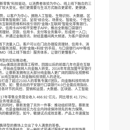
出“新零售”科技驱动、以消费者体验为中心、线上线下融合的三
了较大变化，他们更需要与生活方式融合更紧密，更便捷、
势，以客户为中心，拥抱人工智能、生物识别、大数据、区
P和零售智能新门店、呈现“综合化、场景化、智能化、个性化”
有互联网思维和科技引领的“金融+互联网”智能化零售银行。
PP、信用卡APP和平安橙子APP，推出全新版口袋银行
，将理财、贷款、信用卡、支付等业务集中，形成统一入口；
务，并通过金融资讯、财经直播间两大频道，为客户提供综
下流量入口。客户可以在门店办理投资理财、信用卡、消
新服务流程，利用“金融
+科技”的手段，与口袋银行APP等线
OMO（线上线下融合）服务体系，让银行更懂客户。
转型的实际推动者。
eBay美国总部首席工程师，回国以后的前面几年也是在互联
，开始由互联网人向金融人转变。2016年年底加盟平安银行
历，让蔡新发拥有比大部分纯金融人更广阔的国际化视野和
了从纯互联网人到金融科技领航人的进化。
合打造了超过2100人的零售专属IT团队，向金融科技吹响冲
势。如：整合后的平安银行口袋银行4.0已全面应用指纹、
银行业务各环节的风控、营销和运营，大数据、区块链、人工智能
7年零售业务营业收入 466.92 亿元，同比增长 41.72%；
零售业务增速迅猛。
的同时，蔡新发做了另外一件事：推动组织转型。蔡新发
障，也是金融科技实力在业内持续保持领先的有力保障。
的敏捷转型。如今，敏捷试点成效显著，产品上市速度加
零售转型的赛场上交出了令人满意的答卷。
作方场景结合，另一种形式是通过服务扩展去找到场景，