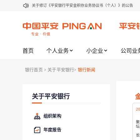
关于修订《平安银行平安金积存业务协议书（个人）》的公告
关于修订《平安银行代理个人客户贵金属交易协议书》的公告
关于2021年劳动节期间代理贵金属业务风险提示的通知
关于我行聚金宝交易软件升级更新的通知
首页
个人业务
小企业
公司业
关于加强代理贵金属业务风险防范的提示
关于2020年端午节期间上金所代理业务调整合约保证金比例和涨
银行首页
关于平安银行
银行新闻
>
>
关于进一步加强代理贵金属业务风险防范的提示
关于加强代理贵金属业务风险防范的提示
关于平安银行
关于平安银行电子版信用卡更名为平安银行数字信用卡的公告
关于调整存量首套住房贷款利率的公告
20
组织架构
聚
坛
年度报告
在
长
平