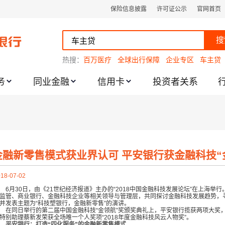
保险信息披露
许可证公示
官网首页
搜
热搜：
百万医疗
全球出行保障
企业专区
车主贷
务
同业金融
信用卡
投资者关系
跌幅度限制的通知
金融新零售模式获业界认可 平安银行获金融科技“
18-07-02
6月
30日，由《21世纪经济报道》主办的“2018中国金融科技发展论坛”在上海举行
监管、商业银行、金融科技企业等相关领导与管理层，共同探讨金融科技发展趋势，
并发表主题为“科技塑银行，金融新零售”的演讲。
同日举行的第二届中国金融科技“金领航”奖颁奖典礼上，平安银行揽获两项大奖，
特别助理蔡新发荣获全场唯一个人奖项“2018年度金融科技风云人物奖”。
安银行：打造“四化服务”的金融新零售模式