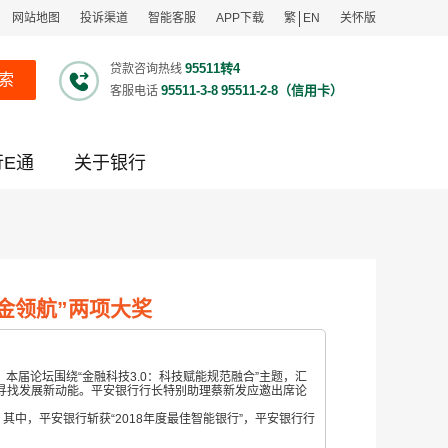
网站地图
投诉渠道
智能客服
APP下载
繁
EN
关怀版
95511转4
贷款咨询热线
索
95511-3-8
95511-2-8（信用卡）
客服电话
行E通
关于银行
金领航”两项大奖
。本届论坛围绕“金融科技3.0：科技赋能规范融合”主题，汇
寻找发展新动能。平安银行行长特别助理蔡新发应邀出席论
其中，平安银行斩获“
2018年度最佳智能银行”，平安银行行