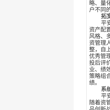
略、量
户不同
拓宽投
平安银
资产配
风格、
资管理
整，自
优秀管
投后评
业、绩
策略组
绩。
系统智
平安银
随着资
品创新