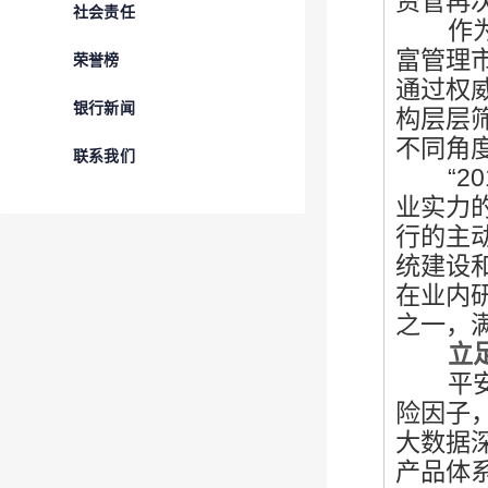
资管再
社会责任
作为资
富管理
荣誉榜
通过权
银行新闻
构层层
不同角
联系我们
“
2
业实力
行的主
统建设
在业内
之一，
立足客
平安银
险因子
大数据
产品体