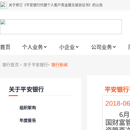
关于修订《平安银行代理个人客户贵金属交易协议书》的公告
关于2021年劳动节期间代理贵金属业务风险提示的通知
关于我行聚金宝交易软件升级更新的通知
关于加强代理贵金属业务风险防范的提示
首页
个人业务
小企业
公司业务
关于2020年端午节期间上金所代理业务调整合约保证金比例和涨跌幅度限制的
关于进一步加强代理贵金属业务风险防范的提示
银行首页
关于平安银行
银行新闻
>
>
关于加强代理贵金属业务风险防范的提示
关于平安银行电子版信用卡更名为平安银行数字信用卡的公告
平安银行
关于平安银行
关于调整存量首套住房贷款利率的公告
关于修订《平安银行平安金积存业务协议书（个人）》的公告
2018-06
组织架构
6月
年度报告
国财富