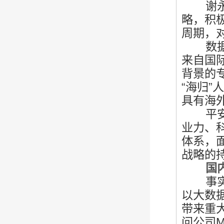
谢永林
略，积
周期，
数据显
来自国际
背景的
“海归”
具有海
平安对
业力、
体系，
战略的
国内银
事实上
以大数
带来重
问公司