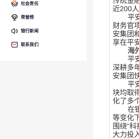
传统金
社会责任
近200
平安银
荣誉榜
财务官
银行新闻
安集团
享在平
联系我们
海外
平安银
深耕多
安集团
平安集
块均取
化了多
在银行
等变化
围绕“
大力投