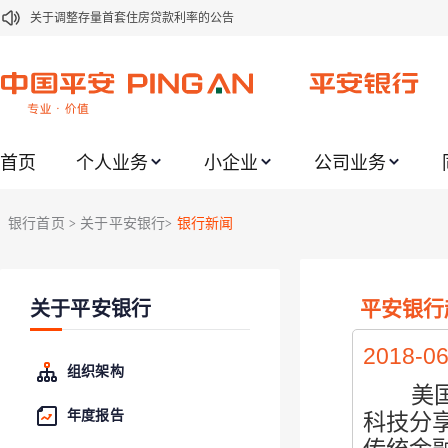
关于修订《平安银行平安金积存业务协议书（个人）》的公告
关于修订《平安银行代理个人客户贵金属交易协议书》的公告
关于2021年劳动节期间代理贵金属业务风险提示的通知
关于我行聚金宝交易软件升级更新的通知
首页
个人业务
小企业
公司业务
关于加强代理贵金属业务风险防范的提示
关于2020年端午节期间上金所代理业务调整合约保证金比例和涨跌幅度限制的
银行首页
关于平安银行
银行新闻
>
>
关于进一步加强代理贵金属业务风险防范的提示
关于加强代理贵金属业务风险防范的提示
平安银行
关于平安银行
关于平安银行电子版信用卡更名为平安银行数字信用卡的公告
2018-06
组织架构
美国
年度报告
科技分