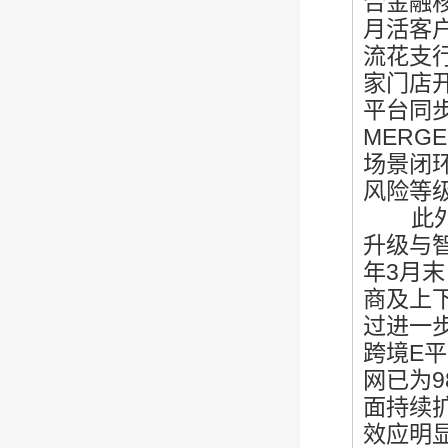
合金融移
月活客户
流花支行
家门店
平台同步
MERG
场景闭
风险等
此外，
升级与
年3月
商及上下
过进一
跨境E平
网已为
面持续扩
效应明