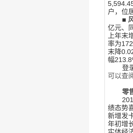
5,59
户，位
■
亿元、同
上年末增
率为17
末降0.
幅213.
登录
可以查
零售业
201
绩态势
新增发卡
年初增
实体经