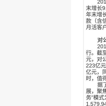
201
末增长9
年末增长
款（含信
月活客户
对公做
201
行。截
元，对
223亿
亿元，同
时，值得
据了解
展，聚
务”模式
1,57