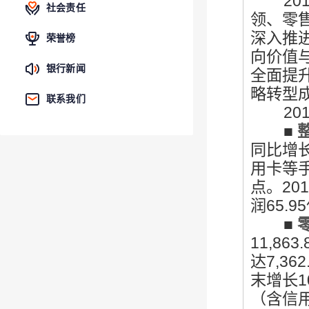
201
社会责任
领、零
深入推
荣誉榜
向价值
银行新闻
全面提
略转型
联系我们
201
■
同比增长
用卡等手
点。20
润65.
■
11,8
达7,3
末增长1
（含信用