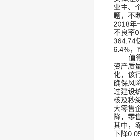
业主、
题，不
2018
不良率0
364.
6.4%
值得关
资产质
化，该
确保风
过建设
核及秒
大零售
降，零售
其中，
下降0.