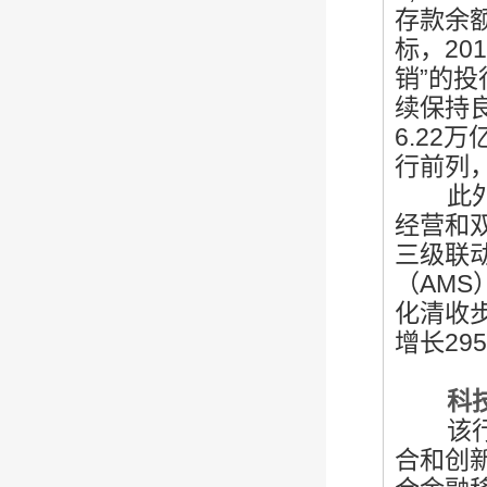
存款余额
标，2
销”的投
续保持良
6.22
行前列，
此外，
经营和
三级联
（
AM
化清收步
增长295
科技与
该行继
合和创