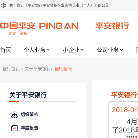
关于修订《平安银行代理个人客户贵金属交易协议书》的公告
关于2021年劳动节期间代理贵金属业务风险提示的通知
关于我行聚金宝交易软件升级更新的通知
关于加强代理贵金属业务风险防范的提示
首页
个人业务
小企业
公司业务
关于2020年端午节期间上金所代理业务调整合约保证金比例和涨跌幅度限制的
关于进一步加强代理贵金属业务风险防范的提示
银行首页
关于平安银行
银行新闻
>
>
关于加强代理贵金属业务风险防范的提示
关于平安银行电子版信用卡更名为平安银行数字信用卡的公告
平安银行一
关于平安银行
关于调整存量首套住房贷款利率的公告
2018-04
组织架构
4月1
年度报告
了201