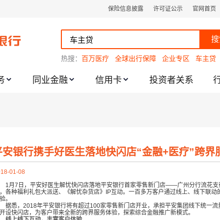
保险信息披露
许可证公示
官网首页
搜
热搜：
百万医疗
全球出行保障
企业专区
车主贷
务
同业金融
信用卡
投资者关系
跌幅度限制的通知
平安银行携手好医生落地快闪店“金融+医疗”跨界
18-01-08
1月
7日，平安好医生解忧快闪店落地平安银行首家零售新门店——广州分行流花支
，各种福利礼包大派送、《解忧杂货店》IP互动。一百多万客户通过线上、线下联动
验。
据悉，
2018年平安银行将有超过100家零售新门店开业，承担平安集团线下统一
开设快闪店，为客户带来全新的跨界服务体验，探索综合金融推广新模式。
线上线下互动，丰富客户体验