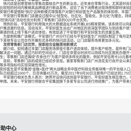
闪店是创意营销与零售店面结合产生的新业态，近年来在零售行业，尤其是时尚界
比较短的时间内推销其品牌或进行新品发布，迎合了当下消费者对现场感和即时体验
安银行希望借助“快闪”这种新模式增强客户对银行和好医生产品服务的体验感，丰富
安银行零售新门店建设过程中以“轻型化、社区化、智能化、多元化”为理念，持续
解忧快闪店”活动也充分利用了零售新门店的O2O平台优势。
预热阶段，平安银行利用强大的大数据选址系统开展
LBS精准营销，该系统可以向
户推送邀约信息。活动当天，平安好医生派出广州地区的资深医学团队与到店客户就“
渠道的线上线下客户进店体验，有效促进了平安银行和平安好医生的流量互换。
复制和推广该模式，平安银行广州分行已经与平安好医生广州团队制定了每月定期开
下其他专业公司合作开展形式多样的快闪店活动，让门店服务场景更加多元化。
发挥零售新门店优势，探索综合金融落地新模式
介绍，如何通过丰富门店服务场景吸引客户进店体验，提升客户粘性，是所有门店
解决这一问题。通过巧妙的空间设计，门店在非营业时间可以持续为社区居民办理开
生；零售新门店还围绕“衣食住行”为客户提供多样化的服务，例如平安信用卡
10元看
前，零售新门店的成效已经初步显现。首家零售新门店广州流花支行自开业以来实
等多项指标均实现突破性增长。
安好医生是平安集团“金融
+医疗”两大战略业务中医疗科技业务板块唯一的平台级入
队已经超过1000个，日咨询量45万次。截至2017年9月30日注册用户已经达到1.75
安银行相关负责人表示：跨界开设快闪店则是平安银行、平安好医生相互借力，丰
举措。未来，平安银行将联合平安集团旗下多家专业公司进行持续推广，为客户带来
帮助中心