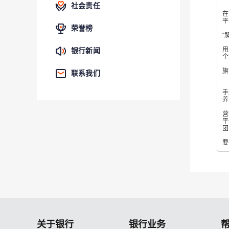
社会责任
快
在
平
荣誉榜
平
“
用
银行新闻
个
为
旗
联系我们
据
手
养
目
营
平
团
平
要
关于银行
银行业务