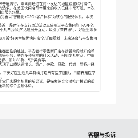
普遍流行。零售商通过在商业发达的地区设置临时铺位，
的追求。在美国快闪店每年带来的收入已经非常可观。本次
门店服务场景。
完善以“智能化
+O2O+客户体验”为核心的服务体系。本次
最近一段时间在支行周边活动且使用过平安集团旗下APP的
小儿自我保护”话题展开互动，吸引了来自银行、好医生等多
设“好医生解忧快闪店”的详细规划，未来还会与平安集团
都面临的挑战。平安银行零售新门店在建设阶段就开始着
卡等业务，举办多种多样的社区活动，例如少儿财商、中医
电影、加油88折、5折美食等。
现了业绩快速增长，资产、存款、贷款、代销、新客户经
口。平安好医生近几年持续打造自有医学团队，目前自建医学
亿。
富门店服务场景的新尝试，是探索综合金融推广模式的重
全新的综合金融体验。
客服与投诉