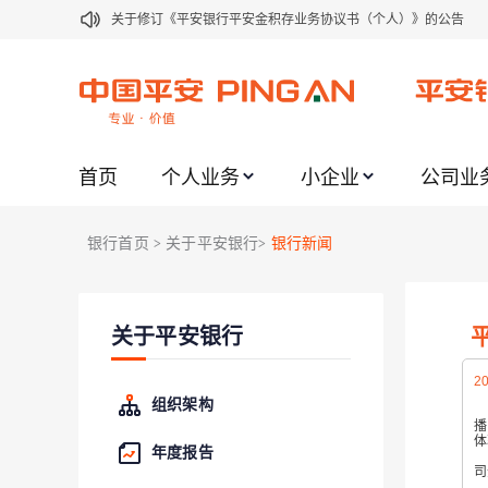
关于修订《平安银行平安金积存业务协议书（个人）》的公告
关于修订《平安银行代理个人客户贵金属交易协议书》的公告
关于2021年劳动节期间代理贵金属业务风险提示的通知
关于我行聚金宝交易软件升级更新的通知
首页
个人业务
小企业
公司业
关于加强代理贵金属业务风险防范的提示
关于2020年端午节期间上金所代理业务调整合约保证金比例和涨
银行首页
关于平安银行
银行新闻
>
>
关于进一步加强代理贵金属业务风险防范的提示
关于加强代理贵金属业务风险防范的提示
关于平安银行
关于平安银行电子版信用卡更名为平安银行数字信用卡的公告
关于调整存量首套住房贷款利率的公告
20
组织架构
播
体
年度报告
司