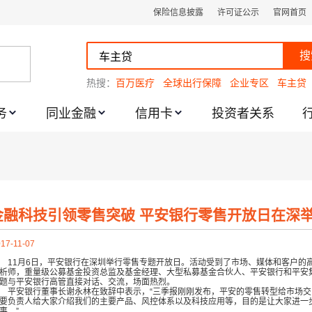
保险信息披露
许可证公示
官网首页
搜
热搜：
百万医疗
全球出行保障
企业专区
车主贷
务
同业金融
信用卡
投资者关系
跌幅度限制的通知
金融科技引领零售突破 平安银行零售开放日在深
17-11-07
11月
6日，平安银行在深圳举行零售专题开放日。活动受到了市场、媒体和客户的高
析师，重量级公募基金投资总监及基金经理、大型私募基金合伙人、平安银行和平安
题与平安银行高管直接对话、交流，场面热烈。
安银行董事长谢永林在致辞中表示，“三季报刚刚发布，平安的零售转型给市场交
要负责人给大家介绍我们的主要产品、风控体系以及科技应用等，目的是让大家进一
事。”