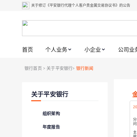
关于修订《平安银行代理个人客户贵金属交易协议书》的公告
关于2021年劳动节期间代理贵金属业务风险提示的通知
关于我行聚金宝交易软件升级更新的通知
关于加强代理贵金属业务风险防范的提示
首页
个人业务
小企业
公司业
关于2020年端午节期间上金所代理业务调整合约保证金比例和涨
关于进一步加强代理贵金属业务风险防范的提示
银行首页
关于平安银行
银行新闻
>
>
关于加强代理贵金属业务风险防范的提示
关于平安银行电子版信用卡更名为平安银行数字信用卡的公告
关于平安银行
关于调整存量首套住房贷款利率的公告
关于修订《平安银行平安金积存业务协议书（个人）》的公告
20
组织架构
分
问
年度报告
平
主
故