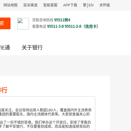
网站地图
投诉渠道
智能客服
APP下载
繁
EN
关怀版
95511转4
贷款咨询热线
索
95511-3-8
95511-2-8（信用卡）
客服电话
行E通
关于银行
举行
度关注，会议现场出席人数超180人，覆盖国内外主流券商
集团的重要股东，国内主流媒体代表等。大家就普遍关心的
出了一份不错的答卷。我们举办这个开放日，安排了零售的
步了解平安银行，不仅要看到成绩，而且能知道成绩背后的