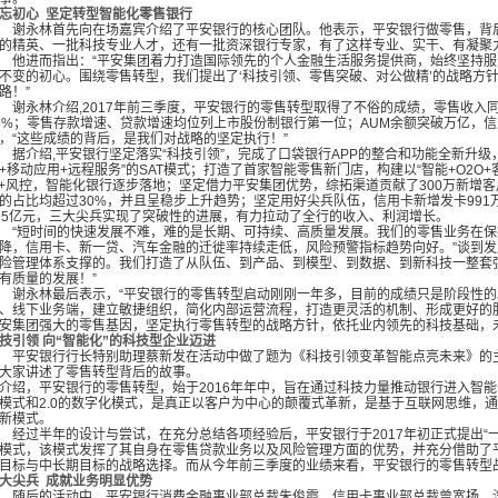
忘初心
坚定转型智能化零售银行
永林首先向在场嘉宾介绍了平安银行的核心团队。他表示，平安银行做零售，背后
的精英、一批科技专业人才，还有一批资深银行专家，有了这样专业、实干、有凝聚
进而指出：“平安集团着力打造国际领先的个人金融生活服务提供商，始终坚持服
不变的初心。围绕零售转型，我们提出了‘科技引领、零售突破、对公做精’的战略方针
路！”
谢永林介绍
,2017年前三季度，平安银行的零售转型取得了不俗的成绩，零售收入
5%；零售存款增速、贷款增速均位列上市股份制银行第一位；AUM余额突破万亿，
，“这些成绩的背后，是我们对战略的坚定执行！”
据介绍
,平安银行坚定落实“科技引领”，完成了口袋银行APP的整合和功能全新升级
+移动应用+远程服务”的SAT模式；打造了首家智能零售新门店，构建以“智能+O2O+
I+风控，智能化银行逐步落地；坚定借力平安集团优势，综拓渠道贡献了300万新增客
的占比均超过30%，并且呈稳步上升趋势；坚定用好尖兵队伍，信用卡新增发卡991
95亿元，三大尖兵实现了突破性的进展，有力拉动了全行的收入、利润增长。
短时间的快速发展不难，难的是长期、可持续、高质量发展。我们的零售业务在保
降，信用卡、新一贷、汽车金融的迁徙率持续走低，风险预警指标趋势向好。”谈到发
险管理体系支撑的。我们打造了从队伍、到产品、到模型、到数据、到新科技一整套
有质量的发展！”
永林最后表示，“平安银行的零售转型启动刚刚一年多，目前的成绩只是阶段性的
、线下业务端，建立敏捷组织，简化内部运营流程，打造更灵活的机制、形成更好的
安集团强大的零售基因，坚定执行零售转型的战略方针，依托业内领先的科技基础，
技引领
向
“
智能化
”
的科技型企业迈进
安银行行长特别助理蔡新发在活动中做了题为《科技引领变革智能点亮未来》的主
大家讲述了零售转型背后的故事。
介绍，平安银行的零售转型，始于
2016年年中，旨在通过科技力量推动银行进入智能化
模式和2.0的数字化模式，是真正以客户为中心的颠覆式革新，是基于互联网思维，通
新模式。
过半年的设计与尝试，在充分总结各项经验后，平安银行于
2017年初正式提出
模式，该模式发挥了其自身在零售贷款业务以及风险管理方面的优势，并充分借助了
目标与中长期目标的战略选择。而从今年前三季度的业绩来看，平安银行的零售转型
大尖兵
成就业务明显优势
后的活动中，平安银行消费金融事业部总裁朱俊霞、信用卡事业部总裁曾宽扬、汽