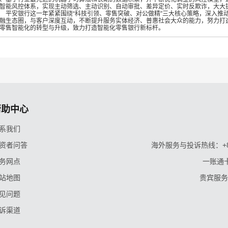
智能风控体系，实现主动筛选、主动识别、自动审批、差异定价、实时反欺诈，大大
安银行这一年紧紧围绕“科技引领、零售突破、对公做精”三大核心策略，深入推动
融生态圈，与客户深度互动，不断提升服务实体经济、普惠社会大众的能力，努力打造
零售智能化的转型与升级，致力打造智能化零售银行新标杆。
帮助中心
系我们
资者问答
海外服务与投诉热线：+86-9
务网点
一账通卡
站地图
贵宾服务与
见问题
诉渠道