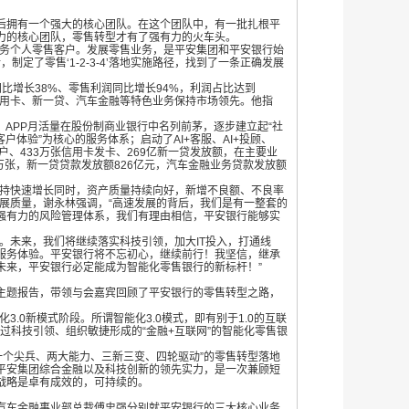
拥有一个强大的核心团队。在这个团队中，有一批扎根平
力的核心团队，零售转型才有了强有力的火车头。
务个人零售客户。发展零售业务，是平安集团和平安银行始
，制定了零售‘
1-2-3-4’落地实施路径，找到了一条正确发展
同比增长38%、零售利润同比增长94%，利润占比达到
信用卡、新一贷、汽车金融等特色业务保持市场领先。他指
，APP月活量在股份制商业银行中名列前茅，逐步建立起“社
客户体验”为核心的服务体系；启动了AI+客服、AI+投顾、
户、433万张信用卡发卡、269亿新一贷发放额，在主要业
万张，新一贷贷款发放额826亿元，汽车金融业务贷款发放额
持快速增长同时，资产质量持续向好，新增不良额、不良率
展质量，谢永林强调，“高速发展的背后，我们是有一整套的
强有力的风险管理体系，我们有理由相信，平安银行能够实
。未来，我们将继续落实科技引领，加大
IT投入，打通线
服务体验。平安银行将不忘初心，继续前行！我坚信，继承
未来，平安银行必定能成为智能化零售银行的新标杆！”
题报告，带领与会嘉宾回顾了平安银行的零售转型之路，
3.0新模式阶段。所谓智能化3.0模式，即有别于1.0的互联
过科技引领、组织敏捷形成的“金融+互联网”的智能化零售银
“一个尖兵、两大能力、三新三变、四轮驱动”的零售转型落地
平安集团综合金融以及科技创新的领先实力，是一次兼顾短
战略是卓有成效的，可持续的。
车金融事业部总裁傅忠强分别就平安银行的三大核心业务