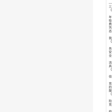
—
三
（
朱
年
吸
费
凭
态
据
我
（
曾
务
安
全
流
具
（
在
倍
在
竞
的
服
（
配
险
竞
据
的