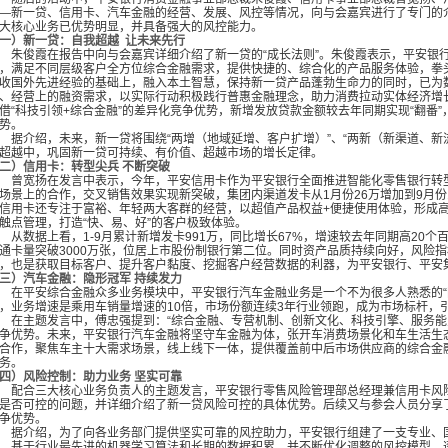
—新一贷、信用卡、汽车金融的经营、发展、风控等情况，向与会嘉宾进行了专门的
大核心业务已优势明显，并具备强大的风控能力。
一）新一贷：自我超越
让未来先行
俊霞在报告中向与会嘉宾详细介绍了新一贷的“成长法则”。朱俊霞表示，平安银行
，满足不同层级客户全方位综合金融需求，提供快捷的、综合化的产品服务体验，拳头
收国外先进经验的基础上，融入本土智慧，保持新一贷产品蓬勃生命力的同时，已为
、经营上的融资需求，以实际行动积极践行普惠金融理念，助力消费拉动实体经济增长
借“科技引领+综合金融”的差异化竞争优势，新增发放贷款金额较去年同期实现“翻番
势。
介绍，未来，新一贷将围绕“两增（地域延增、客户扩增）”、“两新（新渠道、新
超越中，巩固新一贷可持续、有价值、超越市场的增长定律。
二）信用卡：转型尖兵 不断突破
宽扬在发言中表示，今年，平安信用卡作为平安银行全面推进智能化零售银行转型的
场景上的合作，交叉销售效果实现新突破，集团内渠道发卡从
1月份26万增加到9月
信用卡还专注于富裕、年轻两大客群的经营，以超值产品权益+便捷使用体验，形成
触点管理，打造“快、易、好”的客户极致体验。
从数据上看，
1-9月累计新增发卡991万，同比增长67%，增速较去年同期高20个
通卡量突破3000万张，位居上市股份制银行第二位。同时资产品质持续向好，风险
，也是获取目标客户、提升客户黏度、挖掘客户经营数据的利器，为平安银行、平安
三）汽车金融：隐形冠军 持续发力
平安综合金融众多业务模块中，平安银行汽车金融业务是一个不为很多人熟悉的“隐
，业务增速是乘用车销量增速的10倍，市场份额连续3年行业领跑，成为市场标杆，
主题发言中，傅忠强提到：“综合金融、专营机制、创新文化、科技引擎、服务能力
争优势。未来，平安银行汽车金融将坚守车金融为体，张开车消费场景化和车生活生
合作，聚焦车主十大需求场景，线上线下一体，提供覆盖前中后市场供应商的综合金
务。
四）风险控制：助力业务 坚实可靠
合三大核心业务负责人的主题发言，平安银行零售风险管理部总经理兼信用卡风险
是否可控的问题，并详细介绍了新一贷风险可控的具体优势。后续又与参会人员分享
争优势。
介绍，为了向各业务部门提供坚实可靠的风控助力，平安银行组建了一支专业、国
、基于行业最先进的机器学习算法和长期的数据积累，并不断优化调整的风控模型，