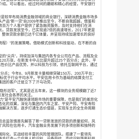
介绍。可以看出，经过时间的磨砺和精心的经营，平安银行
是较早布局消费金融领域的商业银行，深耕消费金融市场多
产品“新一贷”自
2009年推出至今，不断自我超越，借鉴和
数百万个人客户提供了紧急融资服务，及时支持他们在消
。贷款发放至今，已实现逾7倍的高速增长，2017年更是
”，整体贷款余额已达千亿体量，并呈现持续加速增长的良好
流程）”的发展策略，借助模式创新和科技驱动，在不断的自
“尖兵”，持续加深与集团内各专业公司在产品、流程及业
份120万张，在新发卡中占比提升超过25个百分点；此外，平
高性价比产品优势，并以科技为引领，依托互联网平台，通过
百分点；今年8、9月新发卡量相继突破150万、200万平台；
指标优于行业平均水平。平安信用卡作为基础的结算支付工
集团的客户迁徙立下了汗马功劳。
形冠军”。尤其是近五年来，这一模块的业务规模翻了近
7
引发社会各界的关注。
”是平安汽融快速领跑市场的重要保障，也是我们的差异化
态化的双翼，深化与集团内汽车之家、平安产险、平安寿险
融解决方案，逐步打通生态价值链，实现车主的全生命周期
总监张慎首先解答了新一贷新发放的贷款的质量如何，风
了风险在信用卡，汽车金融业务发展下的多项创新和独特的
际化、实战经验丰富的风险管理团队，搭建了一套领先
逐步打造一个应用人脸识别、设备指纹、声纹识别等新科技