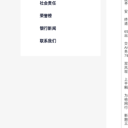
社会责任
不
谢
安
荣誉榜
他
终
道
银行新闻
6
出
联系我们
交
A
务
7
“
双
风
现
谢
上
平
科
平
为
他
网
行
经
新
期
三
随