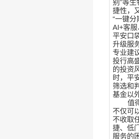
别”等
捷性，
“一键
AI+客
平安口
升级服
专业建
投行高盛
的投资
时，平
筛选和
基金以
值得注
不仅可
不收取
捷、低
服务的