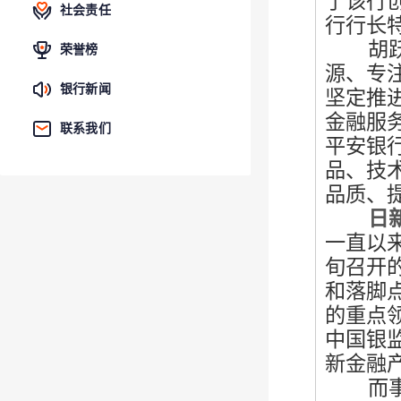
了该行
社会责任
行行长
胡跃飞
荣誉榜
源、专
银行新闻
坚定推
金融服
联系我们
平安银
品、技
品质、
日新月
一直以
旬召开
和落脚
的重点
中国银
新金融
而事实