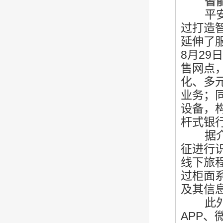
智能驱
平安银
过打造
延伸了
8月
29
售网点
化、多
业务；
设备，
杆式银
据介绍
征进行
线下旅
过柜面
及其信
此外，
APP