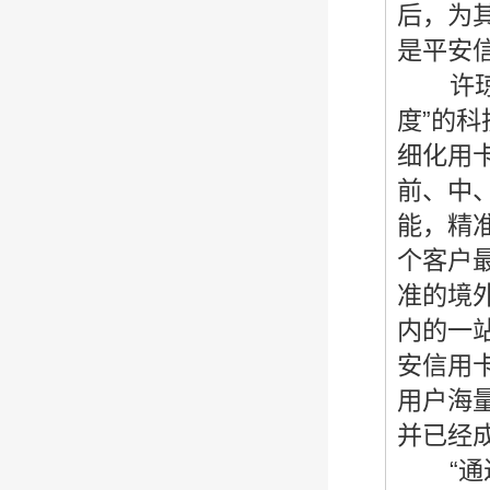
后，为
是平安
许琼华
度”的
细化用
前、中
能，精
个客户最
准的境
内的一
安信用
用户海
并已经
“通过