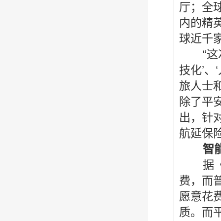
厅；全
内的精英
球近千
“这次
技化’
旅人士
除了平
出，针对
航延保
智
据《高
费，而
愿意花
质。而