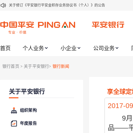
关于修订《平安银行代理个人客户贵金属交易协议书》的公告
关于2021年劳动节期间代理贵金属业务风险提示的通知
关于我行聚金宝交易软件升级更新的通知
关于加强代理贵金属业务风险防范的提示
首页
个人业务
小企业
公司业务
关于2020年端午节期间上金所代理业务调整合约保证金比例和涨跌幅度限制的
关于进一步加强代理贵金属业务风险防范的提示
银行首页
关于平安银行
银行新闻
>
>
关于加强代理贵金属业务风险防范的提示
关于平安银行电子版信用卡更名为平安银行数字信用卡的公告
享全球定
关于平安银行
关于调整存量首套住房贷款利率的公告
2017-09
组织架构
9月2
年度报告
品——