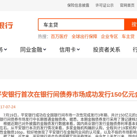
保险信息披露
许可证公示
官网首页
搜
热搜：
百万医疗
全球出行保障
企业专区
车主贷
务
同业金融
信用卡
投资者关系
跌幅度限制的通知
平安银行首次在银行间债券市场成功发行150亿元
17-07-24
7月
19日，平安银行成功在全国银行间市场一次性完成发行3年期、共计150亿元
银行间债券市场发行中长期普通金融债券。据悉，本期金融债券发行采用了簿记建档方式
据近期已对外披露的金融债发行数据来看，国内商业银行发行金融债券利率基本
左右。
从平安银行本次的发行情况来看，多家金融机构踊跃认购，全程共计
19家机
性金融债16bp，较
好地体现了平安银行在金融同业间的认可度，以及不俗的市场影响
了解，近年来，平安银行资产负债规模实现平稳增长。自今年上半年以来，国内债