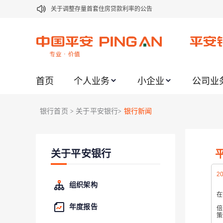
关于调整存量首套住房贷款利率的公告
关于修订《平安银行平安金积存业务协议书（个人）》的公告
关于修订《平安银行代理个人客户贵金属交易协议书》的公告
关于2021年劳动节期间代理贵金属业务风险提示的通知
首页
个人业务
小企业
公司业
关于我行聚金宝交易软件升级更新的通知
关于加强代理贵金属业务风险防范的提示
银行首页
关于平安银行
银行新闻
>
>
关于2020年端午节期间上金所代理业务调整合约保证金比例和涨
关于进一步加强代理贵金属业务风险防范的提示
关于平安银行
关于加强代理贵金属业务风险防范的提示
关于平安银行电子版信用卡更名为平安银行数字信用卡的公告
20
组织架构
在
根
年度报告
倍
策
据