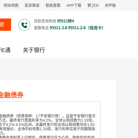
网站地图
投诉渠道
智能客服
APP下载
繁
EN
关怀版
95511转4
贷款咨询热线
索
95511-3-8
95511-2-8（信用卡）
客服电话
行E通
关于银行
金融债券
的金融债券（债券简称：17平安银行债）。这是平安银行首次
，最终发行票面利率为4.2%，全场认购倍数为1.33倍。
处于
4.2%-4.5%区间，且最终发行的全场认购倍数均在1.03
构有效报价，全场中标倍数1.33倍，发行利率仅高于同期限政
力。
券市场利率上行明显，债券发行压力凸显。面临如此的市