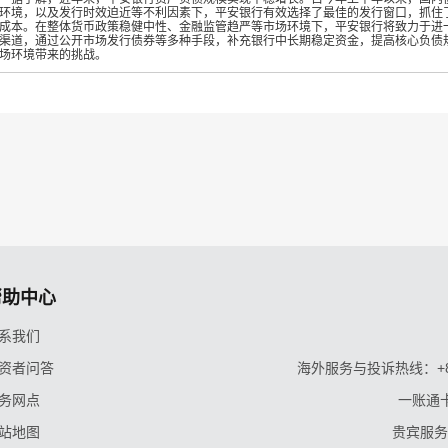
环境，以及发行时效迫近等不利因素下，平安银行有效选择了最佳的发行窗口，抓住
成本。在整体货币政策稳健中性、金融监管趋严等市场环境下，平安银行将致力于进
渠道，通过公开市场发行债券等多种手段，补充银行中长期稳定资金，提高核心负债
场环境带来的挑战。
帮助中心
系我们
资者问答
海外服务与投诉热线：+86-9
务网点
一账通卡
站地图
贵宾服务与