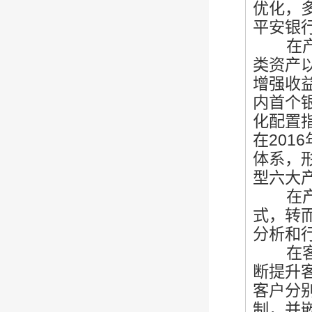
优化，
平安银
在产品
类资产
增强收益
内首个
化配置
在
20
体系，
型六大
在产品
式，转
分析和
在客户
断提升
客户分别
制，并