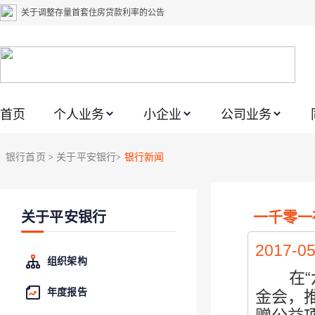
关于调整存量首套住房贷款利率的公告
关于修订《平安银行平安金积存业务协议书（个人）》的公告
关于修订《平安银行代理个人客户贵金属交易协议书》的公告
关于2021年劳动节期间代理贵金属业务风险提示的通知
关于我行聚金宝交易软件升级更新的通知
首页
个人业务
小企业
公司业务
关于加强代理贵金属业务风险防范的提示
关于2020年端午节期间上金所代理业务调整合约保证金比例和涨跌幅度限制的
银行首页
关于平安银行
银行新闻
>
>
关于进一步加强代理贵金属业务风险防范的提示
关于加强代理贵金属业务风险防范的提示
一千零一
关于平安银行
关于平安银行电子版信用卡更名为平安银行数字信用卡的公告
2017-05
组织架构
在“六
年度报告
金会，