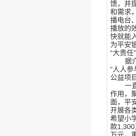
馈，并
和需求
播电台
播放的
快就能
为平安
“大责任
据介绍
“人人
公益项目
一直以
作用，
面，平
开展各
希望小
款1,3
万元，