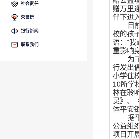
赠公益
社会责任
赠万里
伴下进
荣誉榜
目前我
银行新闻
校的孩
语：“
联系我们
重影响
为了安
行发出
小学住
10所
林在聆
灵》、
体平安
据平安
公益组
项目开