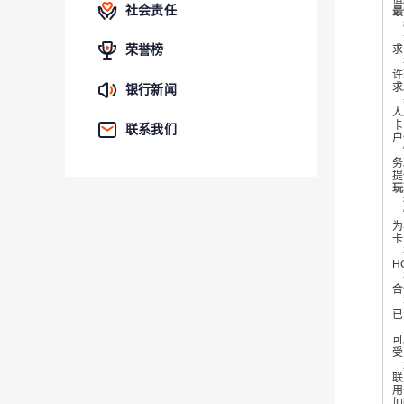
社会责任
最
8
荣誉榜
求
在
许
求
银行新闻
基
人
卡
联系我们
户
“
务
提
玩
据
“
为
卡
在
H
在
合
事
已
一
可
受
2
联
用
加