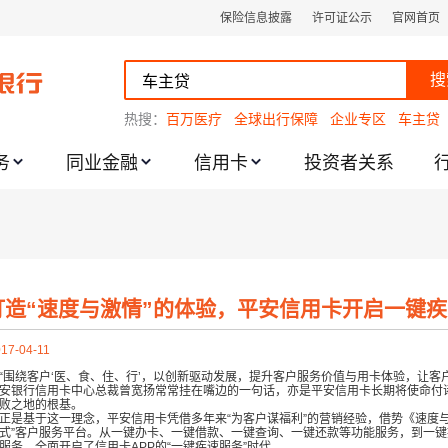
保险信息披露
许可证公示
官网首页
搜
热搜：
百万医疗
全球出行保障
企业专区
车主贷
务
同业金融
信用卡
投资者关系
跌幅度限制的通知
打造“速度与激情”的体验，平安信用卡开启一键
17-04-11
围绕客户‘医、食、住、行’，以创新驱动发展，提升客户服务价值与用卡体验，让客
安银行信用卡中心总裁曾宽扬常常挂在嘴边的一句话，亦是平安信用卡长期将使命付
败之地的根基。
是基于这一理念，平安信用卡凭借多年来“为客户谋福利”的营销经验，借势《速度
式”客户服务平台。从一键办卡、一键借款、一键查询、一键还款等功能服务，到一
服务，全面开启了信用卡APP的“一键疾速服务”时代。