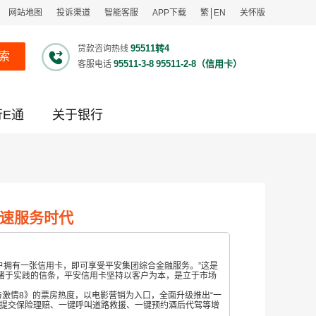
网站地图
投诉渠道
智能客服
APP下载
繁
EN
关怀版
95511转4
贷款咨询热线
索
95511-3-8
95511-2-8（信用卡）
客服电话
行E通
关于银行
疾速服务时代
户拥有一张信用卡，即可享受平安集团综合金融服务。”这是
诸于实践的信条，平安信用卡坚持以客户为本，是立于市场
与激情
8》的票房热度，以电影营销为入口，全面升级推出“一
键提交保险理赔、一键呼叫道路救援、一键预约酒后代驾等增