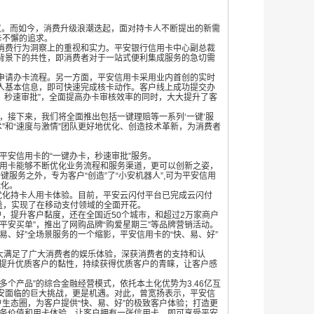
叹。而如今，消费升级浪潮迭起，面对持卡人不断提出的新需
卡不懈的追求。
消费行为洞察上的重视和实力。平安银行信用卡中心副总裁
背景下的共性，即消费者对于一站式便利集成服务的急切需
申请办卡流程。另一方面，平安信用卡采用业内首创的实时
人基本信息，即可快速完成核卡动作。客户线上成功提交办
卡，秒速审批”，全面提高办卡审核效率的同时，大大提升了客
始，接下来，我们将全面推出包括一键理赔等一系列‘一键’服
”和“速度与激情”团队更好地优化、创造技术革新，为消费者
了平安信用卡的“一键办卡，秒速审批”服务。
用卡能够不断优化业务流程和服务渠道，更可以创新之姿，
键服务之外，专为客户“创造”了“小安机器人”
,可为平安信用
能化。
优化持卡人用卡体验。目前，平安云闪付平台已完成云闪付
领域的全覆盖，实现了在移动支付领域的全面开花。
户，提升客户黏度，还在全国近
50个城市，和超过2万家商户
安买单”，推出了网购品牌“购爱星期三”等品牌营销活动。
、好”全场景服务的一个缩影，平安信用卡的“快、易、好”
极大满足了广大消费者的娱乐体验，深获消费者的支持和认
面提升优质客户的黏性，持续获得优质客户的青睐，让客户感
、多个产品”的综合金融经营模式，依托本土化优势为
3.46亿互
平安面临的巨大挑战，更是机遇。对此，曾宽扬表示，平安信
生态圈，为客户提供“快、易、好”的极致客户体验；打造更
户服务价值和用卡体验，让客户拥有一张信用卡，即可享受平安