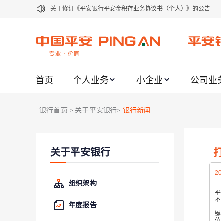
关于修订《平安银行平安金积存业务协议书（个人）》的公告
关于修订《平安银行代理个人客户贵金属交易协议书》的公告
关于2021年劳动节期间代理贵金属业务风险提示的通知
关于我行聚金宝交易软件升级更新的通知
首页
个人业务
小企业
公司业
关于加强代理贵金属业务风险防范的提示
关于2020年端午节期间上金所代理业务调整合约保证金比例和涨
银行首页
关于平安银行
银行新闻
>
>
关于进一步加强代理贵金属业务风险防范的提示
关于加强代理贵金属业务风险防范的提示
关于平安银行
关于平安银行电子版信用卡更名为平安银行数字信用卡的公告
关于调整存量首套住房贷款利率的公告
20
组织架构
“
平
不
年度报告
正
键
值