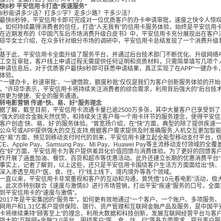
快
8秒 平安信用卡打造“疾速服务”
秒能讲多少话？打多少字？走多少路？干多少活？
最快
8秒钟，平安信用卡即可完成对一位优质客户的办卡申请审批
，速度之快令人惊
，如何持续赢得消费者的信任，打造“人无我有”的信用卡服务体验，始终是平安信用
近期发布的《中国汽车后市场消费升级白皮书》中，平安信用卡充分展现出在客户
琼华女士介绍，在众多针对细分市场的调研中，平安信用卡总结发现了一个消费升级
。
于此，平安信用卡全面升级了服务平台，并通过后台技术部门不断优化、升级网络
工交互审批，客户线上申请过程无需提供任何证明和资质材料，只需简单填写几项个
申请信息后，对于优质客户最快
8秒即可获悉申请结果，真正实现了在APP“一键办
体验。
‘一键办卡，秒速审批’、‘一键借款，额度秒批’仅仅是我们为客户创新服务体验的开
。”许琼华表示，平安信用卡将持续关注消费者的综合需求，利用背后强大的“后台技术
供更为便捷、安全的服务通道。
转电影营销
传递“快、易、好”服务理念
了解，截至目前，平安信用卡流通卡量已逾
2500万多张，其中大量客户已享受到
强大的综合金融天然优势，和持续关注客户每一个用卡环节的服务理念，使得平安信
客户创造‘快、易、好’的服务体验。”曾宽扬介绍，在“快”方面，典型的除了提供疾速一
公众号或APP提供强大的交互支持,根据客户需求提供及时准确服务,人机交互更加智
“易”方面，预见到移动支付时代的到来，平安信用卡建立起全能型移动支付平台，
CE、Apple Pay、Samsung Pay、Mi Pay、Huawei Pay等主流移动支付
“好”方面，平安信用卡为客户提供差异化价值回馈与消费体验。为了更好的回馈客
作开展了涵盖加油、餐饮、百货和超市等优惠活动。此外还建立长期的优惠消费平台“平
实上，记者了解到，以上这些，还只是平安信用卡围绕客户生活方方面面给出“快、易
深入渗透至用户“医、食、住、行”线上线下、境内境外等各个领域。
直以来，平安信用卡非常重视和客户的互动和沟通，曾凭借“
10元看电影”活动，
。此次亦特别联合《速度与激情8》进行市场营销，打出平安“疾速”服务的口号，全
到平安信用卡的“速度与激情”。
017年是平安集团的“服务年”，如何更有效地通过“一个客户、一个账户、多项服务
网用户和1.31亿客户提供保险、银行、资产管理和互联网金融产品及服务，是中国
卡将继续秉持“顾客至上”的理念，利用大数据和科技创新，发展互联网经营平台与客户
强大的“互联网+金融”3.0平台，围绕客户“医、食、住、行”等各方面需求，提升客