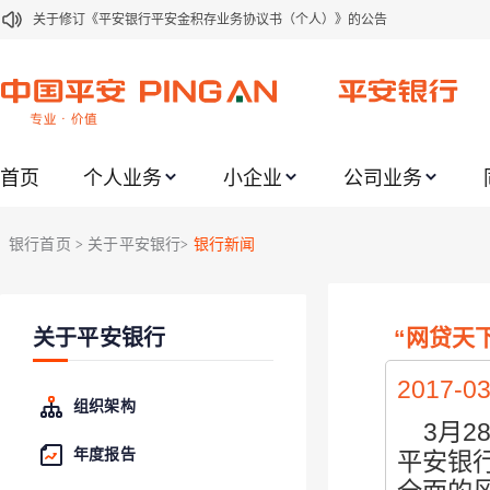
关于修订《平安银行平安金积存业务协议书（个人）》的公告
关于修订《平安银行代理个人客户贵金属交易协议书》的公告
关于2021年劳动节期间代理贵金属业务风险提示的通知
关于我行聚金宝交易软件升级更新的通知
首页
个人业务
小企业
公司业务
关于加强代理贵金属业务风险防范的提示
关于2020年端午节期间上金所代理业务调整合约保证金比例和涨跌幅度限制的
银行首页
关于平安银行
银行新闻
>
>
关于进一步加强代理贵金属业务风险防范的提示
关于加强代理贵金属业务风险防范的提示
“网贷天
关于平安银行
关于平安银行电子版信用卡更名为平安银行数字信用卡的公告
关于调整存量首套住房贷款利率的公告
2017-03
组织架构
3月
2
年度报告
平安银