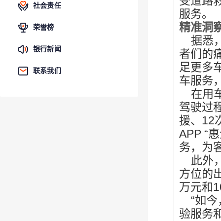
受
道路
社会责任
服务。
精准洞
荣誉榜
据悉，
银行新闻
者们的
足更多
联系我们
车服务
在用车
驾驶过
援、
1
APP 
务，
为
此外，
方位的
万元和1
“如今
验服务