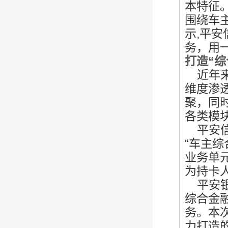
本特征
围绕车
示
,平
务，用
打造“综
近年来
维度渗
聚，同
各类模
平安信
“车主
业务单
为持卡
平安银
综合金
务。本
力打造