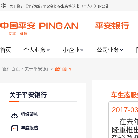
关于修订《平安银行平安金积存业务协议书（个人）》的公告
关于修订《平安银行代理个人客户贵金属交易协议书》的公告
关于2021年劳动节期间代理贵金属业务风险提示的通知
关于我行聚金宝交易软件升级更新的通知
首页
个人业务
小企业
公司业务
关于加强代理贵金属业务风险防范的提示
关于2020年端午节期间上金所代理业务调整合约保证金比例和涨跌幅度限制的
银行首页
关于平安银行
银行新闻
>
>
关于进一步加强代理贵金属业务风险防范的提示
关于加强代理贵金属业务风险防范的提示
车生态服
关于平安银行
关于平安银行电子版信用卡更名为平安银行数字信用卡的公告
关于调整存量首套住房贷款利率的公告
2017-03
组织架构
在去年
年度报告
隆重推