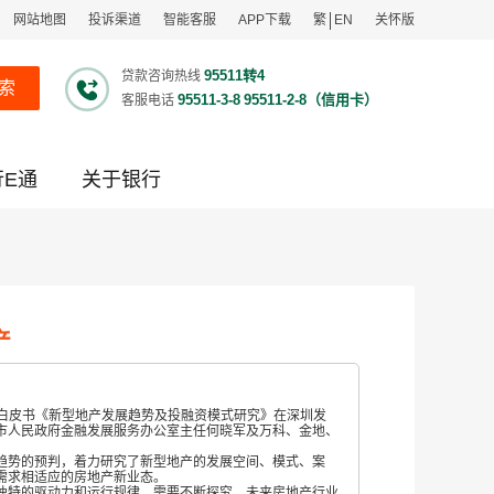
网站地图
投诉渠道
智能客服
APP下载
繁
EN
关怀版
95511转4
贷款咨询热线
索
95511-3-8
95511-2-8（信用卡）
客服电话
行E通
关于银行
产
融白皮书《新型地产发展趋势及投融资模式研究》在深圳发
市人民政府金融发展服务办公室主任何晓军及万科、金地、
趋势的预判，着力研究了新型地产的发展空间、模式、案
需求相适应的房地产新业态。
独特的驱动力和运行规律，需要不断探究。未来房地产行业