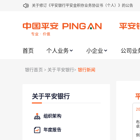
关于修订《平安银行平安金积存业务协议书（个人）》的公告
关于修订《平安银行代理个人客户贵金属交易协议书》的公告
关于2021年劳动节期间代理贵金属业务风险提示的通知
关于我行聚金宝交易软件升级更新的通知
首页
个人业务
小企业
公司业
关于加强代理贵金属业务风险防范的提示
关于2020年端午节期间上金所代理业务调整合约保证金比例和涨
银行首页
关于平安银行
银行新闻
>
>
关于进一步加强代理贵金属业务风险防范的提示
关于加强代理贵金属业务风险防范的提示
关于平安银行
关于平安银行电子版信用卡更名为平安银行数字信用卡的公告
关于调整存量首套住房贷款利率的公告
20
组织架构
布
卓
年度报告
这
例
胡