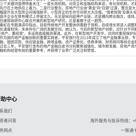
三个关键词值得特备关注：一是长效机制。对房企和金融机构来说，有长效机制，才能
先行在土地供应上着力。二是行业整合。房地产行业由“黄金”向“白银”过渡，整合是
幅提升及大型房企间强强联手，小型房企的生存空间将大大压缩，“强者恒强”及寡头
容许企业在原有模式上停留太久。无论是纵向延伸产业链，还是横向跨业融合，或线
住建部政研中心联合开展的新型地产研究，正是着眼于这一趋势。
虹在专题演讲中指出，目前传统地产开发整体供需趋于饱和，后续增长将进入调整
长速度较快，未来存在广阔的发展空间。她认为，今后的新型地产创新，应针对不同
轻资产、重经营”，多运用直接融资渠道。此外，在新型地产开发中，应同时重视保护
为国内地产金融创新的重要实践者，平安银行在2013年成立了地产金融事业部，
融、银团贷款、供应链金融、跨境金融、资产证券化、债券承销、财务顾问等综合金融
去三年，平安银行发布的地产金融白皮书分别聚焦城镇化、城市群发展、房地产资
融机构经营布局的重要参考，并获得了业界广泛关注和赞誉。
帮助中心
系我们
资者问答
海外服务与投诉热线：+86-9
务网点
一账通卡