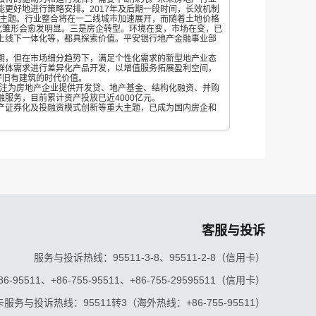
更好地进行策略安排。2017年及后期一段时间，长效机制
大主题。行业整合将在一二线城市加速展开，而随着土地价格
化雏形会愈发明显。三是房企转型。环境在变，市场在变，已
上线下一体化等，都具探索价值。平安银行地产金融事业部
期，但在市场细分趋势下，满足个性化需求的新型地产业态
群体需求进行差异化产品开发，以增值服务拓展盈利空间，
好旧有建筑的时代价值。
专注为房地产企业提供开发贷、地产基金、结构化融资、并购
服务，目前累计资产投放已近4000亿元。
产证券化及投融资模式创新等重大主题，已成为国内房企和
客服与投诉
服务与投诉热线：95511-3-8、95511-2-8（信用卡）
5511、+86-755-95511、+86-755-29595511（信用卡）
服务与投诉热线：95511转3（海外热线：+86-755-95511）