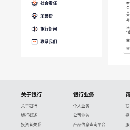
社会责任
有
会
大
荣誉榜
不
与
秦
增
银行新闻
“
作
金
联系我们
过
金
关于银行
银行业务
关于银行
个人业务
联
银行概述
公司业务
投
投资者关系
产品信息查询平台
服