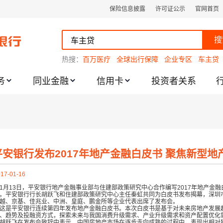
保险信息披露
许可证公示
官网首页
搜
热搜：
百万医疗
全球出行保障
企业专区
车主贷
务
同业金融
信用卡
投资者关系
跌幅度限制的通知
平安银行发布2017年地产金融白皮书 聚焦新型地
17-01-16
1月13日，平安银行地产金融事业部与住建部政策研究中心合作编写2017年地产金
。平安银行行长胡跃飞和住建部政策研究中心主任秦虹共同为白皮书发布揭幕，深圳
越、京基、佳兆业、中洲、皇庭、鹏金所等企业代表出席了发布会。
是平安银行连续第四年发布地产金融白皮书。本次白皮书是基于对未来房地产发展
、趋势及投融资方式，探索未来与我国消费升级需求、产业升级需求和资产配置优化
跃飞在发布会致辞中表示，中国房地产市场在逐步走向成熟的过程中，表现出相对