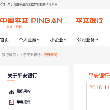
关于调整存量首套住房贷款利率的公告
关于修订《平安银行平安金积存业务协议书（个人）》的公告
关于修订《平安银行代理个人客户贵金属交易协议书》的公告
关于2021年劳动节期间代理贵金属业务风险提示的通知
首页
个人业务
小企业
公司业务
关于我行聚金宝交易软件升级更新的通知
关于加强代理贵金属业务风险防范的提示
银行首页
关于平安银行
银行新闻
>
>
关于2020年端午节期间上金所代理业务调整合约保证金比例和涨跌幅度限制的
关于进一步加强代理贵金属业务风险防范的提示
平安银行
关于平安银行
关于加强代理贵金属业务风险防范的提示
关于平安银行电子版信用卡更名为平安银行数字信用卡的公告
2016-11
组织架构
年度报告