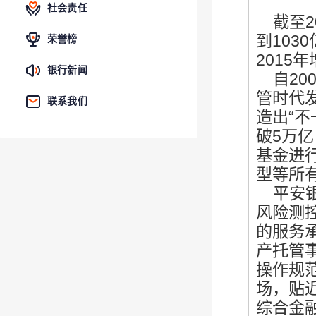
社会责任
截至
到103
荣誉榜
2015
银行新闻
自
2
管时代
联系我们
造出“
破5万
基金进
型等所
平安银
风险测
的服务
产托管
操作规
场，贴
综合金