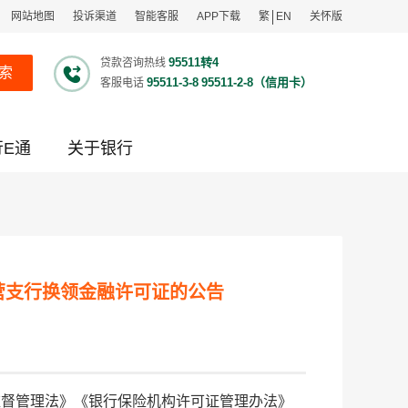
网站地图
投诉渠道
智能客服
APP下载
繁
EN
关怀版
95511转4
贷款咨询热线
索
95511-3-8
95511-2-8（信用卡）
客服电话
行E通
关于银行
营支行换领金融许可证的公告
监督管理法》《银行保险机构许可证管理办法》