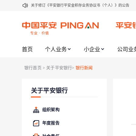
关于修订《平安银行平安金积存业务协议书（个人）》的公告
关于修订《平安银行代理个人客户贵金属交易协议书》的公告
关于2021年劳动节期间代理贵金属业务风险提示的通知
关于我行聚金宝交易软件升级更新的通知
首页
个人业务
小企业
公司业
关于加强代理贵金属业务风险防范的提示
关于2020年端午节期间上金所代理业务调整合约保证金比例和涨
银行首页
关于平安银行
银行新闻
>
>
关于进一步加强代理贵金属业务风险防范的提示
关于加强代理贵金属业务风险防范的提示
关于平安银行
关于平安银行电子版信用卡更名为平安银行数字信用卡的公告
关于调整存量首套住房贷款利率的公告
组织架构
年度报告