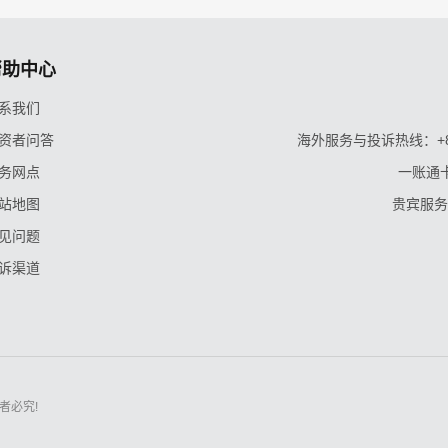
帮助中心
系我们
资者问答
海外服务与投诉热线：+86-9
务网点
一账通卡
站地图
贵宾服务与
见问题
诉渠道
者必究!