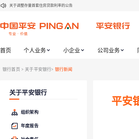
关于调整存量首套住房贷款利率的公告
关于修订《平安银行平安金积存业务协议书（个人）》的公告
关于修订《平安银行代理个人客户贵金属交易协议书》的公告
关于2021年劳动节期间代理贵金属业务风险提示的通知
首页
个人业务
小企业
公司业务
关于我行聚金宝交易软件升级更新的通知
关于加强代理贵金属业务风险防范的提示
银行首页
关于平安银行
银行新闻
>
>
关于2020年端午节期间上金所代理业务调整合约保证金比例和涨跌幅度限制的
关于进一步加强代理贵金属业务风险防范的提示
关于平安银行
关于加强代理贵金属业务风险防范的提示
平安
关于平安银行电子版信用卡更名为平安银行数字信用卡的公告
组织架构
年度报告