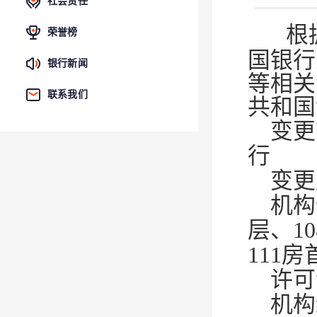
社会责任
根
荣誉榜
国银行
银行新闻
等相关
联系我们
共和国
变更
行
变更
机构
层、1
111房
许可
机构编