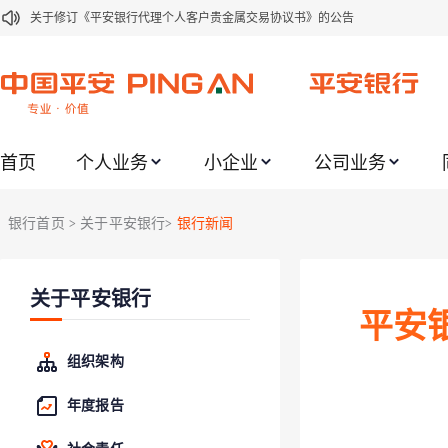
关于修订《平安银行代理个人客户贵金属交易协议书》的公告
关于2021年劳动节期间代理贵金属业务风险提示的通知
关于我行聚金宝交易软件升级更新的通知
关于加强代理贵金属业务风险防范的提示
首页
个人业务
小企业
公司业务
关于2020年端午节期间上金所代理业务调整合约保证金比例和涨跌幅度限制的
关于进一步加强代理贵金属业务风险防范的提示
银行首页
关于平安银行
银行新闻
>
>
关于加强代理贵金属业务风险防范的提示
关于平安银行电子版信用卡更名为平安银行数字信用卡的公告
关于平安银行
关于调整存量首套住房贷款利率的公告
平安
关于修订《平安银行平安金积存业务协议书（个人）》的公告
组织架构
年度报告