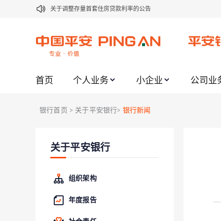
关于调整存量首套住房贷款利率的公告
关于修订《平安银行平安金积存业务协议书（个人）》的公告
关于修订《平安银行代理个人客户贵金属交易协议书》的公告
关于2021年劳动节期间代理贵金属业务风险提示的通知
首页
个人业务
小企业
公司业
关于我行聚金宝交易软件升级更新的通知
关于加强代理贵金属业务风险防范的提示
银行首页
关于平安银行
银行新闻
>
>
关于2020年端午节期间上金所代理业务调整合约保证金比例和涨
关于进一步加强代理贵金属业务风险防范的提示
关于平安银行
关于加强代理贵金属业务风险防范的提示
关于平安银行电子版信用卡更名为平安银行数字信用卡的公告
组织架构
年度报告