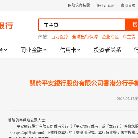
保险信息披露
许可证公示
官网首页
搜
热搜：
百万医疗
全球出行保障
企业专区
车主贷
务
同业金融
信用卡
投资者关系
跌幅度限制的通知
關於平安銀行股份有限公司香港分行手
2023-07-17
尊敬的客戶及公眾人士：
平安銀行股份有限公司香港分行（「平安银行香港」或「本行」）呼籲您
（hxxps://apkflash.com）下載疑似本行的手機應用程式。本行特此聲