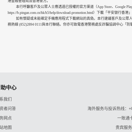
港金融管理局及香港警方。
本行呼籲客戶及公眾人士應透過已授權的官方渠道（App Store、Google 
https://b.pingan.com.cn/hk/h5/help/download-promotion.
如有懷疑或未能確定手機應用程式下載網站的真偽，本行建議客戶及公眾
務熱線 (852)2894 0111與本行聯絡。你亦可致電香港警務處反詐騙協調中心「防
帮助中心
系我们
资者问答
海外服务与投诉热线：+86-9
务网点
一账通卡
站地图
贵宾服务与