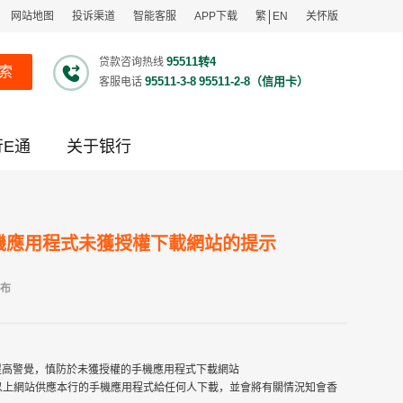
网站地图
投诉渠道
智能客服
APP下载
繁
EN
关怀版
95511转4
贷款咨询热线
索
95511-3-8
95511-2-8（信用卡）
客服电话
行E通
关于银行
機應用程式未獲授權下載網站的提示
发布
提高警覺，慎防於未獲授權的手機應用程式下載網站
明未曾授權以上網站供應本行的手機應用程式給任何人下載，並會將有關情況知會香