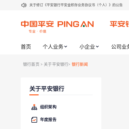
关于修订《平安银行平安金积存业务协议书（个人）》的公告
关于修订《平安银行代理个人客户贵金属交易协议书》的公告
关于2021年劳动节期间代理贵金属业务风险提示的通知
关于我行聚金宝交易软件升级更新的通知
首页
个人业务
小企业
公司业
关于加强代理贵金属业务风险防范的提示
关于2020年端午节期间上金所代理业务调整合约保证金比例和涨
银行首页
关于平安银行
银行新闻
>
>
关于进一步加强代理贵金属业务风险防范的提示
关于加强代理贵金属业务风险防范的提示
关于平安银行
关于平安银行电子版信用卡更名为平安银行数字信用卡的公告
关于调整存量首套住房贷款利率的公告
组织架构
年度报告