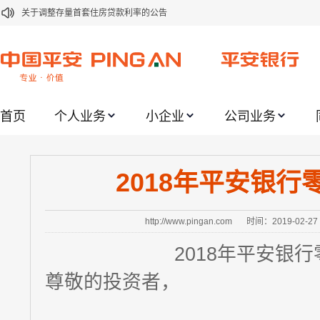
关于调整存量首套住房贷款利率的公告
关于修订《平安银行平安金积存业务协议书（个人）》的公告
关于修订《平安银行代理个人客户贵金属交易协议书》的公告
关于2021年劳动节期间代理贵金属业务风险提示的通知
首页
个人业务
小企业
公司业务
关于我行聚金宝交易软件升级更新的通知
关于加强代理贵金属业务风险防范的提示
关于2020年端午节期间上金所代理业务调整合约保证金比例和涨跌幅度限制的
2018年平安银
关于进一步加强代理贵金属业务风险防范的提示
关于加强代理贵金属业务风险防范的提示
http://www.pingan.com
时间：2019-02-27
关于平安银行电子版信用卡更名为平安银行数字信用卡的公告
2018年平安银
尊敬的投资者，