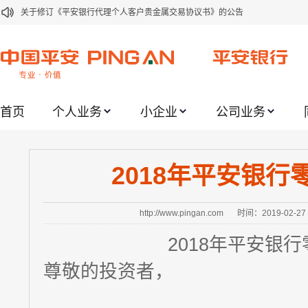
关于修订《平安银行代理个人客户贵金属交易协议书》的公告
关于2021年劳动节期间代理贵金属业务风险提示的通知
关于我行聚金宝交易软件升级更新的通知
关于加强代理贵金属业务风险防范的提示
首页
个人业务
小企业
公司业务
关于2020年端午节期间上金所代理业务调整合约保证金比例和涨跌幅度限制的
关于进一步加强代理贵金属业务风险防范的提示
关于加强代理贵金属业务风险防范的提示
2018年平安银
关于平安银行电子版信用卡更名为平安银行数字信用卡的公告
关于调整存量首套住房贷款利率的公告
http://www.pingan.com
时间：2019-02-27
关于修订《平安银行平安金积存业务协议书（个人）》的公告
2018年平安银
尊敬的投资者，