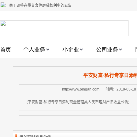
关于调整存量首套住房贷款利率的公告
关于修订《平安银行平安金积存业务协议书（个人）》的公告
关于修订《平安银行代理个人客户贵金属交易协议书》的公告
关于2021年劳动节期间代理贵金属业务风险提示的通知
首页
个人业务
小企业
公司业务
关于我行聚金宝交易软件升级更新的通知
关于加强代理贵金属业务风险防范的提示
关于2020年端午节期间上金所代理业务调整合约保证金比例和涨跌幅度限制的
平安财富-私行专享日添
关于进一步加强代理贵金属业务风险防范的提示
http://www.pingan.com
时间：2019-03-18
关于加强代理贵金属业务风险防范的提示
(平安财富-私行专享日添利现金管理类人民币理财产品收益公告)
关于平安银行电子版信用卡更名为平安银行数字信用卡的公告