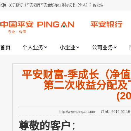
关于修订《平安银行平安金积存业务协议书（个人）》的公告
关于修订《平安银行代理个人客户贵金属交易协议书》的公告
关于2021年劳动节期间代理贵金属业务风险提示的通知
关于我行聚金宝交易软件升级更新的通知
首页
个人业务
小企业
公司业务
关于加强代理贵金属业务风险防范的提示
关于2020年端午节期间上金所代理业务调整合约保证金比例和涨跌幅度限制的
关于进一步加强代理贵金属业务风险防范的提示
平安财富-季成长（净值
关于加强代理贵金属业务风险防范的提示
第二次收益分配及
关于平安银行电子版信用卡更名为平安银行数字信用卡的公告
(2
关于调整存量首套住房贷款利率的公告
http://www.pingan.com
时间：2016-02-19
尊敬的客户
：