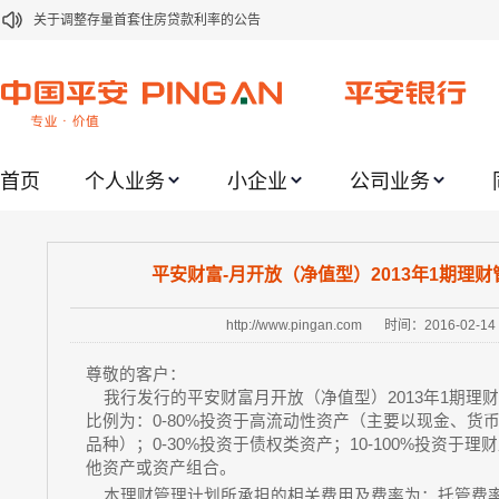
关于调整存量首套住房贷款利率的公告
关于修订《平安银行平安金积存业务协议书（个人）》的公告
关于修订《平安银行代理个人客户贵金属交易协议书》的公告
关于2021年劳动节期间代理贵金属业务风险提示的通知
首页
个人业务
小企业
公司业务
关于我行聚金宝交易软件升级更新的通知
关于加强代理贵金属业务风险防范的提示
关于2020年端午节期间上金所代理业务调整合约保证金比例和涨跌幅度限制的
平安财富-月开放（净值型）2013年1期理财
关于进一步加强代理贵金属业务风险防范的提示
http://www.pingan.com
时间：2016-02-14
关于加强代理贵金属业务风险防范的提示
尊敬的客户：
关于平安银行电子版信用卡更名为平安银行数字信用卡的公告
我行发行的平安财富月开放（净值型）2013年1期理
比例为：0-80%投资于高流动性资产（主要以现金、货
品种）；0-30%投资于债权类资产；10-100%投资于理
他资产或资产组合。
本理财管理计划所承担的相关费用及费率为：托管费率：