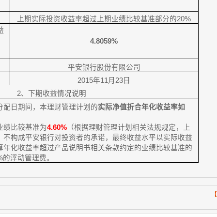
）
上期实际投资收益率超过上期业绩比较基准部分的20%
益
4.8059%
率
平安银行股份有限公司
2015
年
11
月
23
日
2
、下期收益情况说明
分配日期间，本理财管理计划的
实际净值折合年化收益率如
业绩比较基准为
4.60%
（根据理财管理计划相关法规规定，上
，不构成平安银行对投资者的承诺，最终收益水平以实际收益
算年化收益率超过产品说明书相关条款约定的业绩比较基准的
%
的浮动管理费。
【