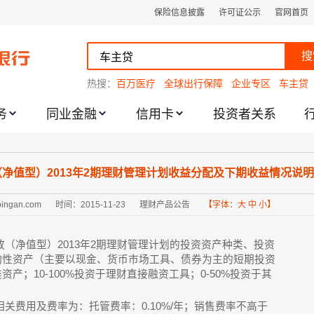
保险信息披露
许可证公示
官网首页
搜
热搜：
百万医疗
全球出行保障
企业专区
车主贷
务
同业金融
信用卡
投资者关系
跌幅度限制的通知
净值型）2013年2期理财管理计划收益分配及下期收益情况说明的公告
.pingan.com
时间：2015-11-23
理财产品公告
【字体：
大
中
小
】
（净值型）2013年2期理财管理计划的投资资产种类、投资
流动性资产（主要以现金、货币市场工具、债券为主的短期投资
资产；10-100%投资于理财直接融资工具；0-50%投资于其
关费用及费率为：托管费率：0.10%/年；销售费率不高于