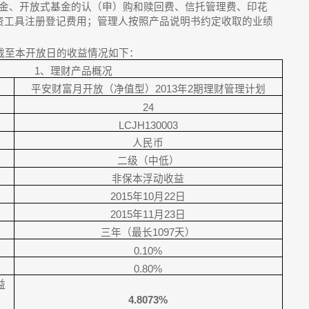
易佣金、开放式基金的认（申）购和赎回费、信托管理费、印花
资工具注册登记费用；管理人按照产品说明书约定收取的业绩
截至本开放日的收益情况如下：
1
、理财产品概况
平安财富月开放（净值型）
2013
年
2
期理财管理计划
24
LCJH130003
人民币
二级（中低）
非保本浮动收益
2015
年
10
月
22
日
2015
年
11
月
23
日
三年（最长
1097
天）
0.10%
0.80%
益
4.8073%
率