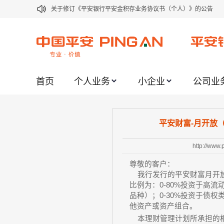
关于修订《平安银行平安金积存业务协议书（个人）》的公告
关于修订《平安银行代理个人客户贵金属交易协议书》的公告
关于2021年劳动节期间代理贵金属业务风险提示的通知
关于我行聚金宝交易软件升级更新的通知
首页
个人业务
小企业
公司业
关于加强代理贵金属业务风险防范的提示
关于2020年端午节期间上金所代理业务调整合约保证金比例和涨
关于进一步加强代理贵金属业务风险防范的提示
平安财富-月开放（
关于加强代理贵金属业务风险防范的提示
http://www
关于平安银行电子版信用卡更名为平安银行数字信用卡的公告
尊敬的客户：
关于调整存量首套住房贷款利率的公告
我行发行的平安财富月开放
比例为：0-80%投资于高
品种）；0-30%投资于债权类
他资产或资产组合。
本理财管理计划所承担的相