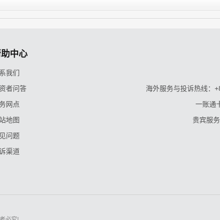
帮助中心
系我们
资者问答
海外服务与投诉热线：+86-9
务网点
一账通卡
站地图
贵宾服务与
见问题
诉渠道
者必究!