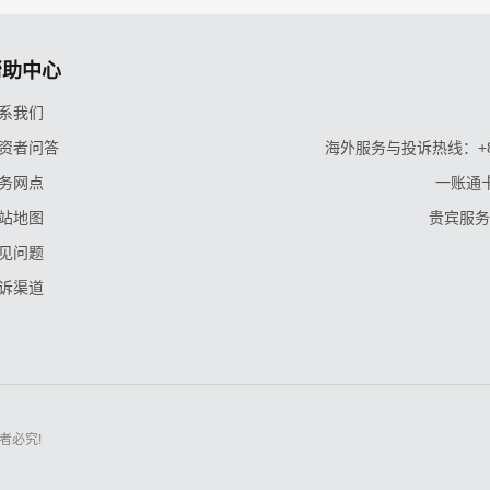
帮助中心
系我们
资者问答
海外服务与投诉热线：+86-9
务网点
一账通卡
站地图
贵宾服务与
见问题
诉渠道
者必究!