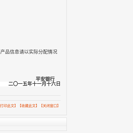
体产品信息请以实际分配情况
平安银行
二〇一五年十一
月十六日
打印此文
】【
收藏此文
】【
关闭窗口
】