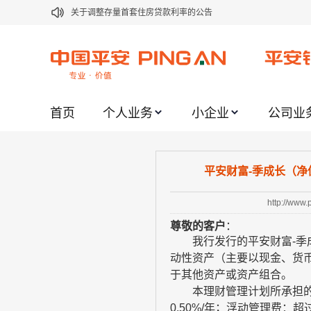
关于修订《平安银行平安金积存业务协议书（个人）》的公告
关于修订《平安银行代理个人客户贵金属交易协议书》的公告
关于2021年劳动节期间代理贵金属业务风险提示的通知
关于我行聚金宝交易软件升级更新的通知
首页
个人业务
小企业
公司业
关于加强代理贵金属业务风险防范的提示
关于2020年端午节期间上金所代理业务调整合约保证金比例和涨
关于进一步加强代理贵金属业务风险防范的提示
平安财富-季成长（净值
关于加强代理贵金属业务风险防范的提示
http://www
关于平安银行电子版信用卡更名为平安银行数字信用卡的公告
尊敬的客户
：
关于调整存量首套住房贷款利率的公告
我行发行的平安财富
-
季
动性资产（主要以现金、货
于其他资产或资产组合。
本理财管理计划所承担
0.50%/
年；浮动管理费：超