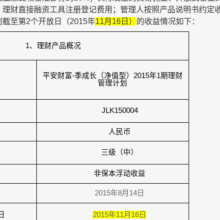
；理财直接融资工具注册登记费用；管理人按照产品说明书约定
划截至第
2
个开放日（
2015
年
11
月
16
日）
的收益情况如下：
1
、理财产品概况
平安财富
-
季成长（净值型）
2015
年
1
期理财
管理计划
JLK150004
人民币
三级（中）
非保本浮动收益
2015
年
8
月
14
日
日
2015
年
11
月
16
日