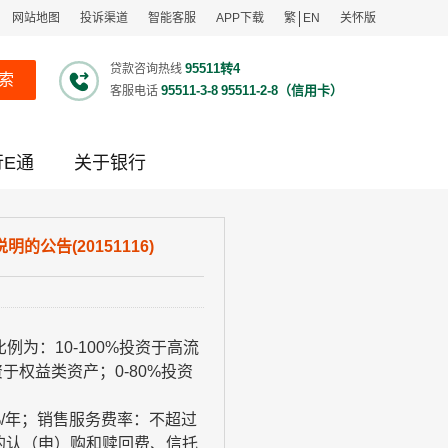
网站地图
投诉渠道
智能客服
APP下载
繁
EN
关怀版
95511转4
贷款咨询热线
索
95511-3-8
95511-2-8（信用卡）
客服电话
行E通
关于银行
公告(20151116)
比例为：
10-100%
投资于高流
资于权益类资产；
0-80%
投资
/
年；销售服务费率：不超过
的认（申）购和赎回费、信托