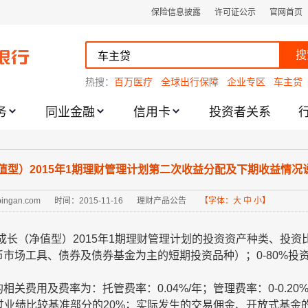
保险信息披露
许可证公示
官网首页
搜
热搜：
百万医疗
全球出行保障
企业专区
车主贷
务
同业金融
信用卡
投资者关系
跌幅度限制的通知
型）2015年1期理财管理计划第二次收益分配及下期收益情况说明的
.pingan.com
时间：2015-11-16
理财产品公告
【字体：
大
中
小
】
成长（净值型）
2015
年
1
期理财管理计划的投资资产种类、投资
币市场工具、债券及债券基金为主的短期投资品种）；
0-80%
投
的相关费用及费率为：托管费率：
0.04%/
年；管理费率：
0-0.20%
过业绩比较基准部分的
20%
；实际发生的交易佣金、开放式基金