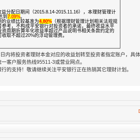
收益分配日期间（
2015.8.14-2015.11.16
），本理财管理计
达到
7.09%
。
期的业绩比较基准为
4.80%
（根据理财管理计划相关法规规
者参考，不构成平安银行对投资者的承诺，最终收益水平
投资周期折算年化收益率超过产品说明书相关条款约定的
可收取不超过
20%
的浮动管理费。
作日内将投资者理财本金对应的收益划转至投资者指定账户，具
统一客户服务热线
95511-3
或营业网点。
银行的支持！敬请继续关注平安银行正在热销其它理财计划。
【