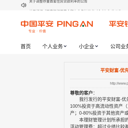
关于修订《平安银行平安金积存业务协议书（个人）》的公告
关于修订《平安银行代理个人客户贵金属交易协议书》的公告
关于2021年劳动节期间代理贵金属业务风险提示的通知
关于我行聚金宝交易软件升级更新的通知
首页
个人业务
小企业
公司业
关于加强代理贵金属业务风险防范的提示
关于2020年端午节期间上金所代理业务调整合约保证金比例和涨
关于进一步加强代理贵金属业务风险防范的提示
平安财富-优
关于加强代理贵金属业务风险防范的提示
http://www
关于平安银行电子版信用卡更名为平安银行数字信用卡的公告
尊敬的客户
：
关于调整存量首套住房贷款利率的公告
我行发行的平安财富
-
优
100%
投资于高流动性资产（
产；
0-80%
投资于其他资产
本理财管理计划所承担
浮动管理费：超过业绩比较