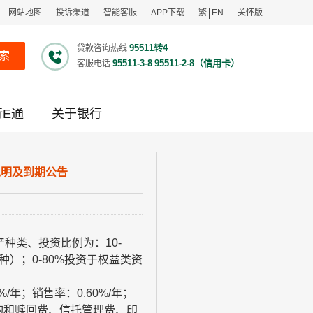
网站地图
投诉渠道
智能客服
APP下载
繁
EN
关怀版
95511转4
贷款咨询热线
索
95511-3-8
95511-2-8（信用卡）
客服电话
行E通
关于银行
说明及到期公告
产种类、投资比例为：
10-
种）；
0-80%
投资于权益类资
%/
年；销售率：
0.60%/
年；
购和赎回费、信托管理费、印