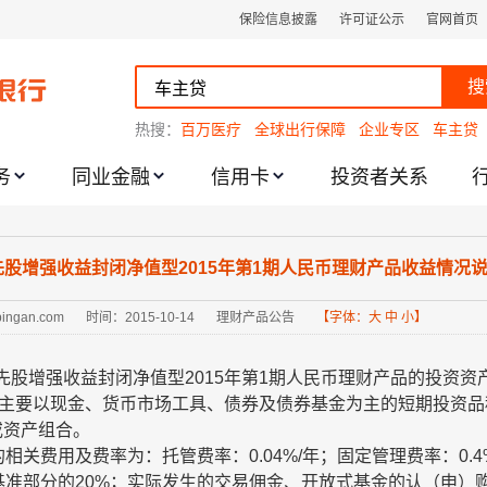
保险信息披露
许可证公示
官网首页
搜
热搜：
百万医疗
全球出行保障
企业专区
车主贷
务
同业金融
信用卡
投资者关系
跌幅度限制的通知
先股增强收益封闭净值型2015年第1期人民币理财产品收益情况
.pingan.com
时间：2015-10-14
理财产品公告
【字体：
大
中
小
】
先股增强收益封闭净值型
2015
年第
1
期人民币理财产品的投资资
主要以现金、货币市场工具、债券及债券基金为主的短期投资品
或资产组合。
的相关费用及费率为：托管费率：
0.04%/
年；固定管理费率：
0.4
基准部分的
20%
；实际发生的交易佣金、开放式基金的认（申）