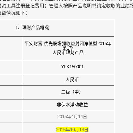
融资工具注册登记费用；管理人按照产品说明书约定收取的业绩
收益情况如下：
1
、理财产品概况
平安财富
-
优先股增强收益封闭净值型
2015
年
第
1
期
人民币理财产品
YLK150001
人民币
三级（中）
非保本浮动收益
2015
年
4
月
14
日
2015
年
10
月
14
日