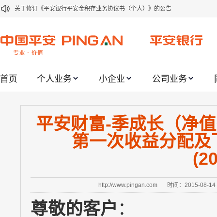
关于修订《平安银行平安金积存业务协议书（个人）》的公告
关于修订《平安银行代理个人客户贵金属交易协议书》的公告
关于2021年劳动节期间代理贵金属业务风险提示的通知
关于我行聚金宝交易软件升级更新的通知
首页
个人业务
小企业
公司业务
关于加强代理贵金属业务风险防范的提示
关于2020年端午节期间上金所代理业务调整合约保证金比例和涨跌幅度限制的
关于进一步加强代理贵金属业务风险防范的提示
平安财富-季成长（净值
关于加强代理贵金属业务风险防范的提示
第一次收益分配及
关于平安银行电子版信用卡更名为平安银行数字信用卡的公告
(2
关于调整存量首套住房贷款利率的公告
http://www.pingan.com
时间：2015-08-14
尊敬的客户
：