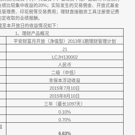
业绩比较集中收益的20%；实际发生的交易佣金、开放式基金
托管理费、印花税等交易费用；理财直接融资工具注册登记费
约定收取的业绩报酬。
截至本开放日的收益情况如下：
1
、理财产品概况
平安财富月开放（净值型）
2013
年
1
期理财管理计划
21
LCJH130002
人民币
二级（中低）
非保本浮动收益
2015
年
7
月
10
日
2015
年
8
月
10
日
三年（最长
1097
天）
0.10%
0.70%
益
6.63%
率