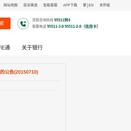
网站地图
投诉渠道
智能客服
APP下载
繁
EN
关怀版
95511转4
贷款咨询热线
索
95511-3-8
95511-2-8（信用卡）
客服电话
行E通
关于银行
(20150710)