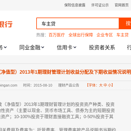
保险信息披露
许可证公示
官网首页
搜
热搜：
百万医疗
全球出行保障
企业专区
车主贷
务
同业金融
信用卡
投资者关系
跌幅度限制的通知
净值型）2013年1期理财管理计划收益分配及下期收益情况说明的公告
.pingan.com
时间：2015-08-10
理财产品公告
【字体：
大
中
小
】
（净值型）2013年1期理财管理计划的投资资产种类、投资
流动性资产（主要以现金、货币市场工具、债券为主的短期投资
资产；10-100%投资于理财直接融资工具；0-50%投资于其
相关费用及费率为：托管费率、管理费率按产品说明书当期约