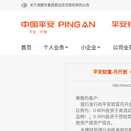
关于调整存量首套住房贷款利率的公告
关于修订《平安银行平安金积存业务协议书（个人）》的公告
关于修订《平安银行代理个人客户贵金属交易协议书》的公告
关于2021年劳动节期间代理贵金属业务风险提示的通知
关于我行聚金宝交易软件升级更新的通知
首页
个人业务
小企业
公司业
关于加强代理贵金属业务风险防范的提示
关于2020年端午节期间上金所代理业务调整合约保证金比例和涨
平安财富-月开放（
关于进一步加强代理贵金属业务风险防范的提示
http://www
关于加强代理贵金属业务风险防范的提示
尊敬的客户：
关于平安银行电子版信用卡更名为平安银行数字信用卡的公告
我行发行的平安财富月开放
比例为：0-80%投资于高
品种）；0-30%投资于债权类
他资产或资产组合。
本理财管理计划所承担的