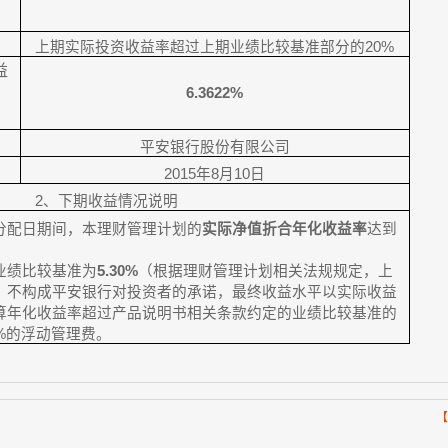
）
上期实际投资收益率超过上期业绩比较基准部分的20%
益
6.3622%
率
平安银行股份有限公司
2015
年
8
月
10
日
2
、下期收益情况说明
分配日期间，本理财管理计划的
实际净值折合年化收益率
达到
业绩比较基准为
5.30%
（根据理财管理计划相关法规规定，上
，不构成平安银行对投资者的承诺，最终收益水平以实际收益
算年化收益率超过产品说明书相关条款约定的业绩比较基准的
%
的浮动管理费。
【