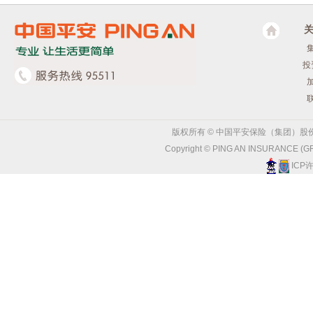
投
版权所有 © 中国平安保险（集团）股
Copyright © PING AN INSURANCE (GR
ICP