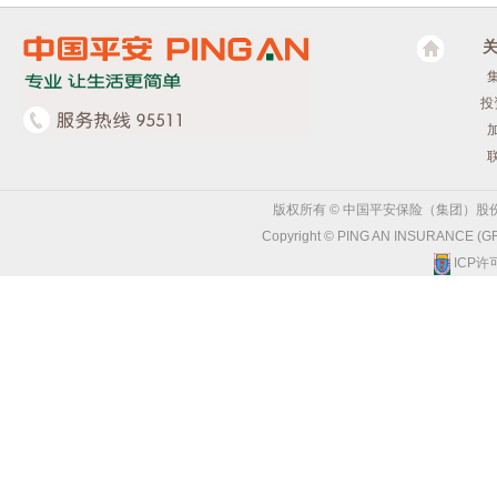
投
版权所有 © 中国平安保险（集团）股
Copyright © PING AN INSURANCE (GR
ICP许