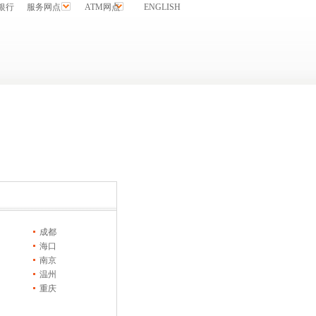
银行
服务网点
ATM网点
ENGLISH
成都
海口
南京
温州
重庆