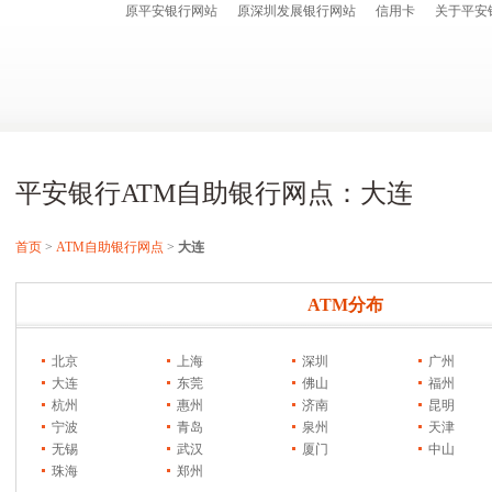
原平安银行网站
原深圳发展银行网站
信用卡
关于平安
平安银行ATM自助银行网点：大连
首页
>
ATM自助银行网点
>
大连
ATM分布
北京
上海
深圳
广州
大连
东莞
佛山
福州
杭州
惠州
济南
昆明
宁波
青岛
泉州
天津
无锡
武汉
厦门
中山
珠海
郑州