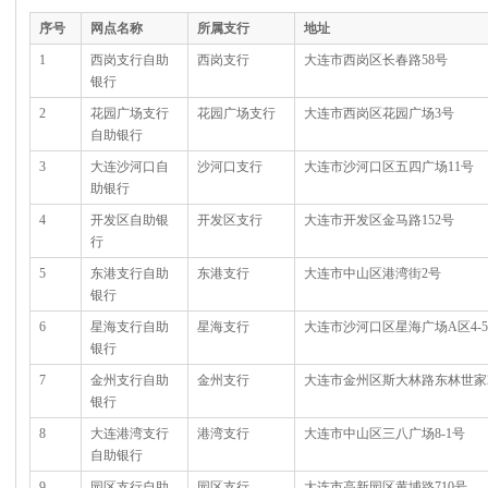
序号
网点名称
所属支行
地址
1
西岗支行自助
西岗支行
大连市西岗区长春路58号
银行
2
花园广场支行
花园广场支行
大连市西岗区花园广场3号
自助银行
3
大连沙河口自
沙河口支行
大连市沙河口区五四广场11号
助银行
4
开发区自助银
开发区支行
大连市开发区金马路152号
行
5
东港支行自助
东港支行
大连市中山区港湾街2号
银行
6
星海支行自助
星海支行
大连市沙河口区星海广场A区4-
银行
7
金州支行自助
金州支行
大连市金州区斯大林路东林世家
银行
8
大连港湾支行
港湾支行
大连市中山区三八广场8-1号
自助银行
9
园区支行自助
园区支行
大连市高新园区黄埔路710号