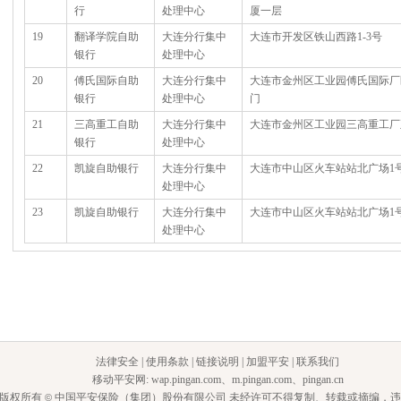
行
处理中心
厦一层
19
翻译学院自助
大连分行集中
大连市开发区铁山西路1-3号
银行
处理中心
20
傅氏国际自助
大连分行集中
大连市金州区工业园傅氏国际厂
银行
处理中心
门
21
三高重工自助
大连分行集中
大连市金州区工业园三高重工厂
银行
处理中心
22
凯旋自助银行
大连分行集中
大连市中山区火车站站北广场1
处理中心
23
凯旋自助银行
大连分行集中
大连市中山区火车站站北广场1
处理中心
法律安全
|
使用条款
|
链接说明
|
加盟平安
|
联系我们
移动平安网
:
wap.pingan.com
、
m.pingan.com
、
pingan.cn
版权所有
中国平安保险（集团）股份有限公司 未经许可不得复制、转载或摘编，违
©