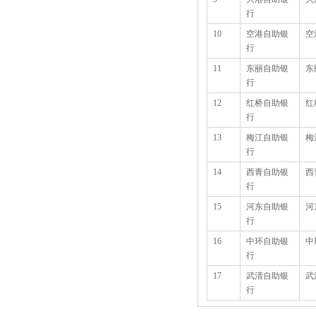
行
10
空港自助银
空
行
11
东丽自助银
东
行
12
红桥自助银
红
行
13
梅江自助银
梅
行
14
西青自助银
西
行
15
河东自助银
河
行
16
中环自助银
中
行
17
武清自助银
武
行