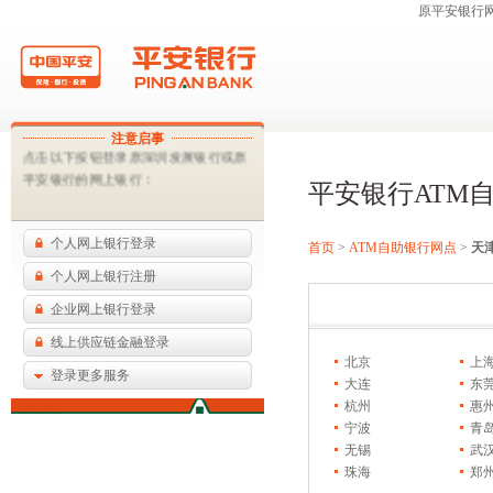
原平安银行
这为平安银行合并后的过渡网页，您可
注意启事
点击以下按钮登录原深圳发展银行或原
平安银行的网上银行：
平安银行ATM
个人网上银行登录
首页
>
ATM自助银行网点
>
天
个人网上银行注册
企业网上银行登录
线上供应链金融登录
北京
上
登录更多服务
大连
东
杭州
惠
宁波
青
无锡
武
珠海
郑