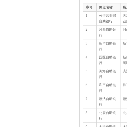
序号
网点名称
所
1
分行营业部
天
自助银行
业
2
河西自助银
河
行
3
新华自助银
新
行
4
园区自助银
新
行
园
5
滨海自助银
滨
行
6
和平自助银
和
行
7
塘沽自助银
塘
行
8
北辰自助银
北
行
9
大港自助银
大