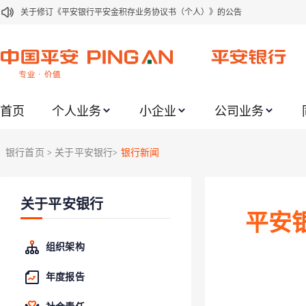
关于修订《平安银行平安金积存业务协议书（个人）》的公告
关于修订《平安银行代理个人客户贵金属交易协议书》的公告
关于2021年劳动节期间代理贵金属业务风险提示的通知
关于我行聚金宝交易软件升级更新的通知
首页
个人业务
小企业
公司业务
关于加强代理贵金属业务风险防范的提示
关于2020年端午节期间上金所代理业务调整合约保证金比例和涨跌幅度限制的
银行首页
关于平安银行
银行新闻
>
>
关于进一步加强代理贵金属业务风险防范的提示
关于加强代理贵金属业务风险防范的提示
关于平安银行
关于平安银行电子版信用卡更名为平安银行数字信用卡的公告
平安
关于调整存量首套住房贷款利率的公告
组织架构
年度报告