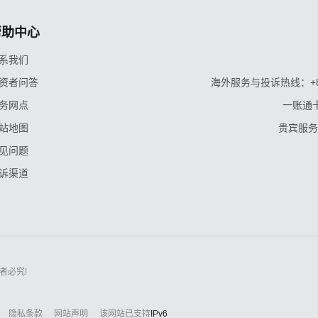
帮助中心
系我们
资者问答
海外服务与投诉热线：+86-9
务网点
一账通卡
站地图
贵宾服务与
见问题
诉渠道
者必究!
隐私条款
网站声明
该网站已支持
IPv6