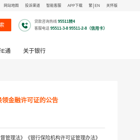
网站地图
投诉渠道
智能客服
APP下载
繁
EN
关怀版
95511转4
贷款咨询热线
索
95511-3-8
95511-2-8（信用卡）
客服电话
行E通
关于银行
换领金融许可证的公告
监督管理法》《银行保险机构许可证管理办法》