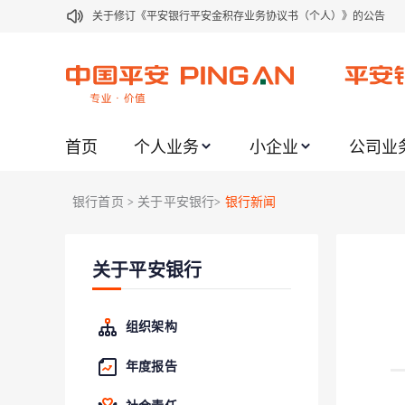
关于修订《平安银行平安金积存业务协议书（个人）》的公告
关于修订《平安银行代理个人客户贵金属交易协议书》的公告
关于2021年劳动节期间代理贵金属业务风险提示的通知
关于我行聚金宝交易软件升级更新的通知
首页
个人业务
小企业
公司业
关于加强代理贵金属业务风险防范的提示
关于2020年端午节期间上金所代理业务调整合约保证金比例和涨
银行首页
关于平安银行
银行新闻
>
>
关于进一步加强代理贵金属业务风险防范的提示
关于加强代理贵金属业务风险防范的提示
关于平安银行
关于平安银行电子版信用卡更名为平安银行数字信用卡的公告
关于调整存量首套住房贷款利率的公告
组织架构
年度报告