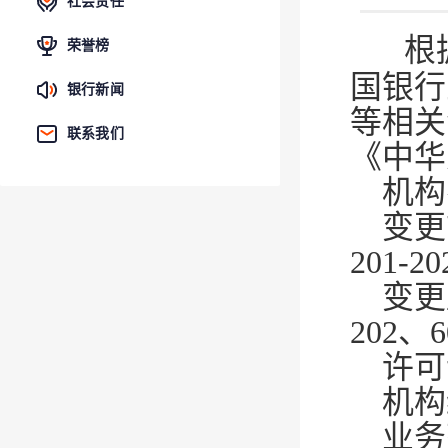
社会责任
根
荣誉榜
国银行
银行新闻
等相关
联系我们
《中华
机构
变更
201-2
变更
202、6
许可
机构编
业务