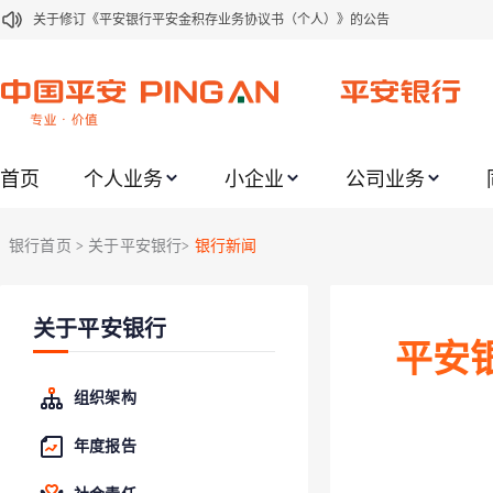
关于修订《平安银行平安金积存业务协议书（个人）》的公告
关于修订《平安银行代理个人客户贵金属交易协议书》的公告
关于2021年劳动节期间代理贵金属业务风险提示的通知
关于我行聚金宝交易软件升级更新的通知
首页
个人业务
小企业
公司业务
关于加强代理贵金属业务风险防范的提示
关于2020年端午节期间上金所代理业务调整合约保证金比例和涨跌幅度限制的
银行首页
关于平安银行
银行新闻
>
>
关于进一步加强代理贵金属业务风险防范的提示
关于加强代理贵金属业务风险防范的提示
关于平安银行
关于平安银行电子版信用卡更名为平安银行数字信用卡的公告
平安
关于调整存量首套住房贷款利率的公告
组织架构
年度报告