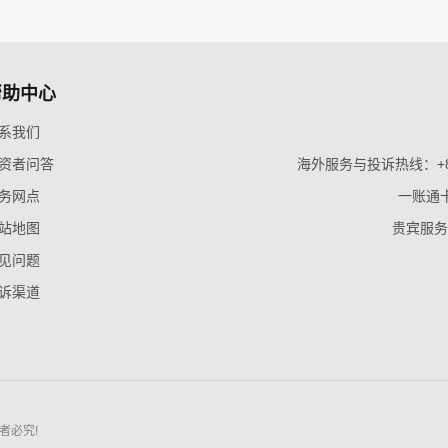
帮助中心
系我们
资者问答
海外服务与投诉热线：+86-9
务网点
一账通卡
站地图
贵宾服务与
见问题
诉渠道
者必究!