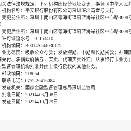
相关法律法规规定，下列机构因经营地址变更，换领《中华人民
机构名称：平安银行股份有限公司深圳深圳湾壹号支行
变更前住所：
深圳市南山区粤海街道蔚蓝海岸社区中心路3008号深
层
变更后住所：
深圳市南山区粤海街道蔚蓝海岸社区中心路3008号
许可证流水号：01153410
机构编码：B0014S244030175
业务范围：
吸收公众存款；发放短期、中期和长期贷款；办理
理兑付、承销政府债券；买卖、代理买卖外汇；从事银行卡业务
业监督管理机构批准并由上级行授权的其他业务。
邮政编码：518054
联系电话：0755-26416084
发证机关：国家金融监督管理总局深圳监管局
批准日期：2021年03月08日
发证日期：2025年10月29日