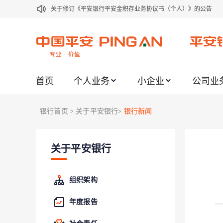
关于修订《平安银行平安金积存业务协议书（个人）》的公告
关于修订《平安银行代理个人客户贵金属交易协议书》的公告
关于2021年劳动节期间代理贵金属业务风险提示的通知
关于我行聚金宝交易软件升级更新的通知
首页
个人业务
小企业
公司业
关于加强代理贵金属业务风险防范的提示
关于2020年端午节期间上金所代理业务调整合约保证金比例和涨
银行首页
关于平安银行
银行新闻
>
>
关于进一步加强代理贵金属业务风险防范的提示
关于加强代理贵金属业务风险防范的提示
关于平安银行
关于平安银行电子版信用卡更名为平安银行数字信用卡的公告
关于调整存量首套住房贷款利率的公告
组织架构
年度报告