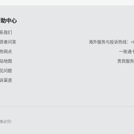
帮助中心
系我们
资者问答
海外服务与投诉热线：+86-9
务网点
一账通卡
站地图
贵宾服务与
见问题
诉渠道
者必究!