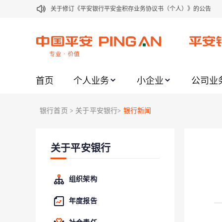
关于修订《平安银行平安金积存业务协议书（个人）》的公告
关于修订《平安银行代理个人客户贵金属交易协议书》的公告
关于2021年劳动节期间代理贵金属业务风险提示的通知
关于我行聚金宝交易软件升级更新的通知
首页
个人业务
小企业
公司业
关于加强代理贵金属业务风险防范的提示
关于2020年端午节期间上金所代理业务调整合约保证金比例和涨
银行首页
关于平安银行
银行新闻
>
>
关于进一步加强代理贵金属业务风险防范的提示
关于加强代理贵金属业务风险防范的提示
关于平安银行
关于平安银行电子版信用卡更名为平安银行数字信用卡的公告
关于调整存量首套住房贷款利率的公告
组织架构
年度报告