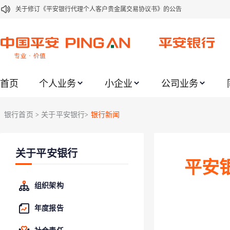
关于修订《平安银行代理个人客户贵金属交易协议书》的公告
关于2021年劳动节期间代理贵金属业务风险提示的通知
关于我行聚金宝交易软件升级更新的通知
关于加强代理贵金属业务风险防范的提示
首页
个人业务
小企业
公司业务
关于2020年端午节期间上金所代理业务调整合约保证金比例和涨跌幅度限制的
关于进一步加强代理贵金属业务风险防范的提示
银行首页
关于平安银行
银行新闻
>
>
关于加强代理贵金属业务风险防范的提示
关于平安银行电子版信用卡更名为平安银行数字信用卡的公告
关于平安银行
关于调整存量首套住房贷款利率的公告
平安
关于修订《平安银行平安金积存业务协议书（个人）》的公告
组织架构
年度报告