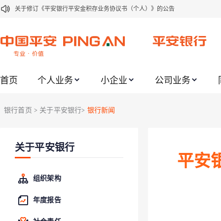
关于修订《平安银行平安金积存业务协议书（个人）》的公告
关于修订《平安银行代理个人客户贵金属交易协议书》的公告
关于2021年劳动节期间代理贵金属业务风险提示的通知
关于我行聚金宝交易软件升级更新的通知
首页
个人业务
小企业
公司业务
关于加强代理贵金属业务风险防范的提示
关于2020年端午节期间上金所代理业务调整合约保证金比例和涨跌幅度限制的
银行首页
关于平安银行
银行新闻
>
>
关于进一步加强代理贵金属业务风险防范的提示
关于加强代理贵金属业务风险防范的提示
关于平安银行
关于平安银行电子版信用卡更名为平安银行数字信用卡的公告
平安
关于调整存量首套住房贷款利率的公告
组织架构
年度报告